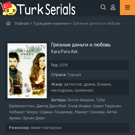
Главная
»
Турецкие новинки
» Грязные деньги и любовь
Грязные деньги и любовь
Kara Para Ask
Год:
2014
Страна:
Турция
Жанр:
детектив, драма, боевик,
мелодрама, криминал
Актёры:
Энгин Акюрек, Туба
Бюйюкюстюн, Дамла Джолбай, Элиф Инджи, Хазал Тюресан,
Небахат Чехре, Озджан Текдемир, Махмут Сенюва, Айтач
Арман, Эркан Джан
Режиссер:
Ахмет Катыксыз