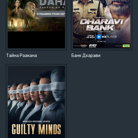
Тайна Раакана
Банк Дхарави