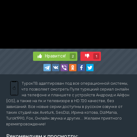
Нравится!
2
1
ТурокТВ адаптирован под все операционной системы,
что позволяет смотреть Пуля турецкий сериал онлайн
на телефоне и планшете с устройств Андроид и Айфон
(iOS), а также на пк и телевизоре в HD 720 качестве, без
зависаний. Все новые серии доступны в русском озвучке от
таких студий как Aveturk, SesDizi, Ирина котова, DiziMania,
Turok1990, Fox, Онлайн звучка и других... Желаем приятного
времяпровождение!
Рекомендуем к просмотру: