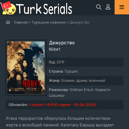
Главная
»
Турецкие новинки
» Дежурство
Дежурство
Nöbet
Год:
2019
Страна:
Турция
Жанр:
боевик, драма, военный
Режиссер:
Gökhan Erkut, Неджати
Шашмаз
Обновлён:
1 сезон 1-8,9,10 серия - 10.06.2020
Атака террористов обернулась большим количеством
жертв и всеобщей паникой. Капитану Барышу выпадает