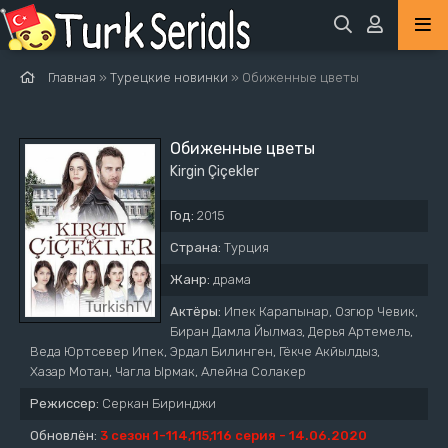
Главная
»
Турецкие новинки
» Обиженные цветы
Обиженные цветы
Kirgin Çiçekler
Год:
2015
Страна:
Турция
Жанр:
драма
Актёры:
Ипек Карапынар, Озгюр Чевик,
Биран Дамла Йылмаз, Дерья Артемель,
Веда Юртсевер Ипек, Эрдал Билинген, Гёкче Акйылдыз,
Хазар Мотан, Чагла Ырмак, Алейна Солакер
Режиссер:
Серкан Биринджи
Обновлён:
3 сезон 1-114,115,116 серия - 14.06.2020