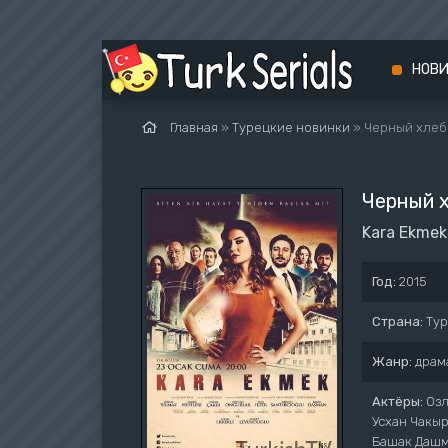
НОВ
Главная
»
Турецкие новинки
» Черный хлеб
Черный 
Kara Ekmek
Год:
2015
Страна:
Ту
Жанр:
драм
Актёры:
Озл
Усхан Чакыр
Башак Даш