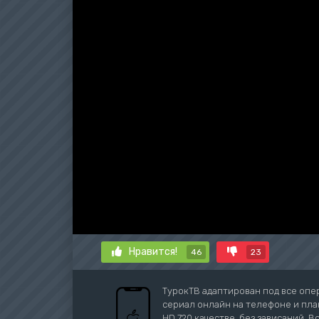
Нравится!
46
23
ТурокТВ адаптирован под все опе
сериал онлайн на телефоне и план
HD 720 качестве, без зависаний. В