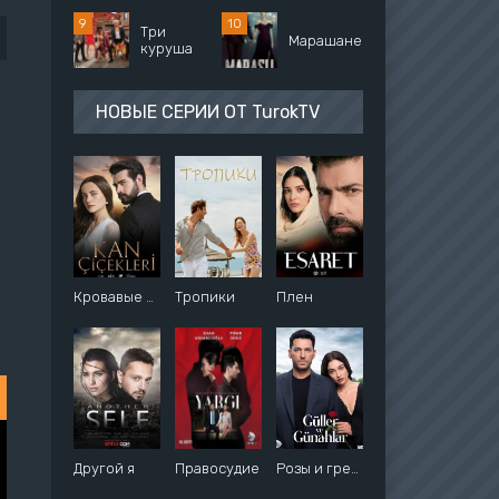
Три
Марашанец
куруша
НОВЫЕ СЕРИИ ОТ TurokTV
Кровавые цветы
Тропики
Плен
Другой я
Правосудие
Розы и грехи