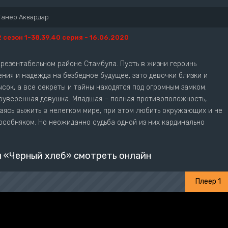
Танер Аквардар
2 сезон 1-38,39,40 серия - 16.06.2020
резентабельном районе Стамбула. Пусть в жизни героинь
ения и надежда на безбедное будущее, зато девочки близки и
ысок, а все секреты и тайны находятся под огромным замком.
оуверенная девушка. Младшая – полная противоположность,
аясь выжить в нелегком мире, при этом любить окружающих и не
особняком. Но неожиданно судьба одной из них кардинально
 «Черный хлеб» смотреть онлайн
Плеер 1