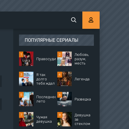
ПОПУЛЯРНЫЕ СЕРИАЛЫ
Любовь,
Правосудие
разум,
месть
Я так
долго
Легенда
тебя ждал
Последнее
Разведка
лето
Девушка
Чужая
за
девушка
стеклом