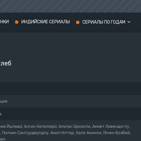
ИНКИ
ИНДИЙСКИЕ СЕРИАЛЫ
СЕРИАЛЫ ПО ГОДАМ
Сериалы 2024 года
Сериалы 2023 года
хлеб
Сериалы 2022 года
рция
а
ем Йылмаз, Энгин Хепилери, Альтан Эркекли, Ахмет Левендоглу,
, Гюлчин Сантурджуодлу, Анил Илтер, Хале Акинли, Гёнен Бозбей,
ман