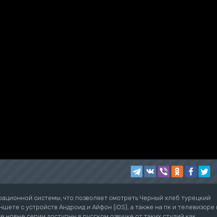
рационной системы, что позволяет смотреть Черный хлеб турецкий
шете с устройств Андроид и Айфон (iOS), а также на пк и телевизоре 
се новые серии доступны в русском озвучке от таких студий как