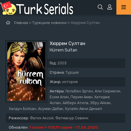
Главная
»
Турецкие новинки
» Хюррем Султан
Хюррем Султан
Hürrem Sultan
Год:
2003
Страна:
Турция
Жанр:
история
Актёры:
Гюльбен Эрген, Али Сюрмели,
Есим Алич, Перим Амач, Хатидже
Аслан, Айберк Атила, Эбру Айкач,
Халдун Бойсан, Асуман Дабак, Хусейн Авни Даньял
Режиссер:
Фатих Аксой, Фатманур Севинч
Обновлён:
1 сезон 1-9,10,11 серия - 17.06.2020