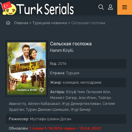
Главная
»
Турецкие новинки
» Сельская госпожа
Сельская госпожа
Hanım Köylü
Год:
2016
Страна:
Турция
Жанр:
комедия, мелодрама
Актёры:
Юсуф Чим, Гюльсим Али,
Мехмет Озгюр, Али Ипин, Тойган
Аваноглу, Айлин Кабасакал, Угур Демирпехливан, Селим
Эрдоган, Туран Джихан Шимшек, Угур Бичер
Режиссер:
Мустафа Шевки Доган
Обновлён:
1 сезон 1-14,15,16 серия - 13.04.2021