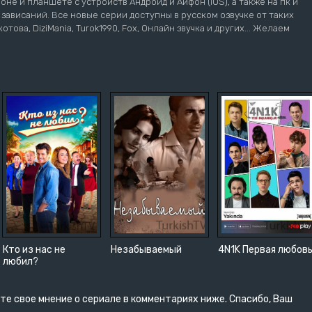
не и планшете с устройств Андроид и Айфон (iOS), а также на пк и
з зависаний. Все новые серии доступны в русском озвучке от таких
котова, DiziMania, Turok1990, Fox, Онлайн звучка и других... Желаем
Кто из нас не
Незабываемый
4N1K Первая любов
любил?
те свое мнение о сериале в комментариях ниже. Спасибо, Ваш