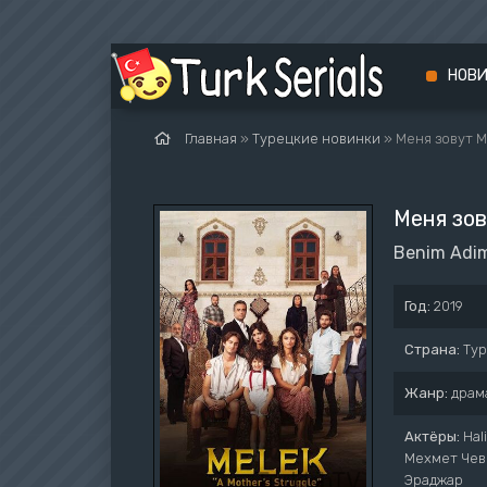
НОВ
Главная
»
Турецкие новинки
» Меня зовут 
Меня зо
Benim Adim
Год:
2019
Страна:
Ту
Жанр:
драм
Актёры:
Hal
Мехмет Чеви
Эраджар