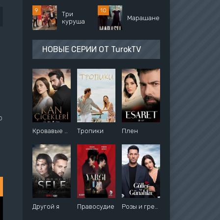
Три
Марашанец
куруша
НОВЫЕ СЕРИИ ОТ TurokTV
о
Кровавые цветы
Тропики
Плен
Другой я
Правосудие
Розы и грехи