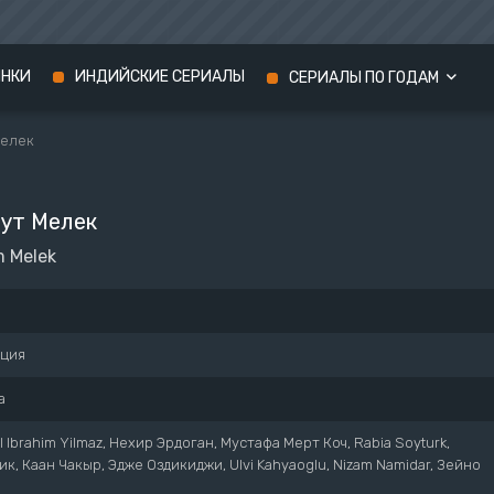
ИНКИ
ИНДИЙСКИЕ СЕРИАЛЫ
СЕРИАЛЫ ПО ГОДАМ
Мелек
Сериалы 2024 года
Сериалы 2023 года
вут Мелек
Сериалы 2022 года
 Melek
рция
а
il Ibrahim Yilmaz, Нехир Эрдоган, Мустафа Мерт Коч, Rabia Soyturk,
к, Каан Чакыр, Эдже Оздикиджи, Ulvi Kahyaoglu, Nizam Namidar, Зейно