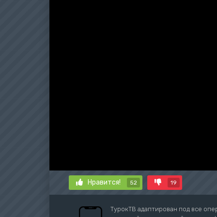
Нравится!
52
19
ТурокТВ адаптирован под все опе