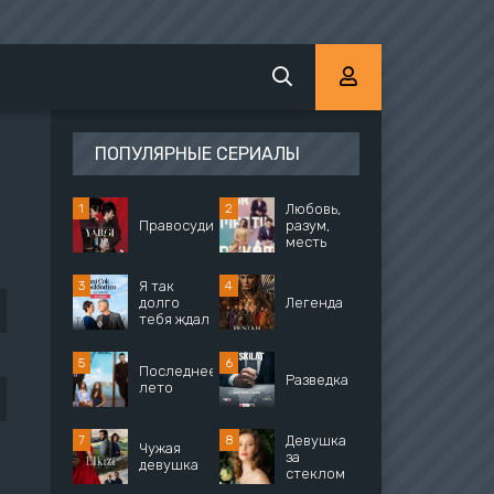
ПОПУЛЯРНЫЕ СЕРИАЛЫ
Любовь,
Правосудие
разум,
месть
Я так
долго
Легенда
тебя ждал
Последнее
Разведка
лето
Девушка
Чужая
за
девушка
стеклом