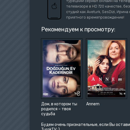
турецкий сериал онлайн на телефо
телевизоре в HD 720 качестве, бе
студий как Aveturk, SesDizi, Ирина 
приятного времяпровождение!
Рекомендуем к просмотру:
Дом, в котором ты
Annem
родился – твоя
судьба
Будем очень признательные, если Вы остави
TurokTV :)