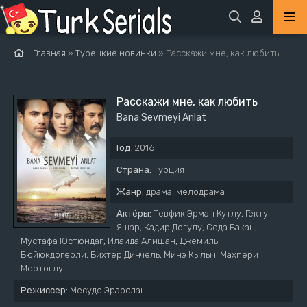
Главная
»
Турецкие новинки
» Расскажи мне, как любить
Расскажи мне, как любить
Bana Sevmeyi Anlat
Год:
2016
Страна:
Турция
Жанр:
драма, мелодрама
Актёры:
Тевфик Эрман Кутлу, Гёктуг
Яшар, Кадир Догулу, Седа Бакан,
Мустафа Юстюндаг, Илайда Алишан, Джемиль
Бюйюкдогерли, Бихтер Динчель, Минэ Кылыч, Махпери
Мертоглу
Режиссер:
Месуде Эрарслан