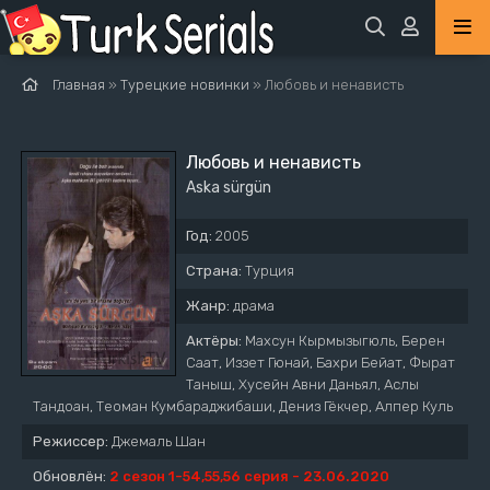
Главная
»
Турецкие новинки
» Любовь и ненависть
Любовь и ненависть
Aska sürgün
Год:
2005
Страна:
Турция
Жанр:
драма
Актёры:
Махсун Кырмызыгюль, Берен
Саат, Иззет Гюнай, Бахри Бейат, Фырат
Таныш, Хусейн Авни Даньял, Аслы
Тандоан, Теоман Кумбараджибаши, Дениз Гёкчер, Алпер Куль
Режиссер:
Джемаль Шан
Обновлён:
2 сезон 1-54,55,56 серия - 23.06.2020