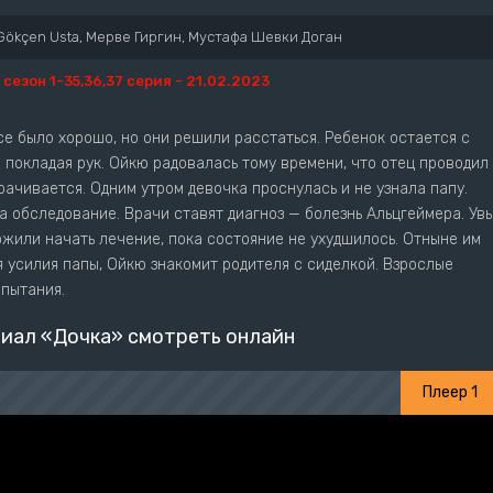
Gökçen Usta, Мерве Гиргин, Мустафа Шевки Доган
1 сезон 1-35,36,37 серия - 21.02.2023
е было хорошо, но они решили расстаться. Ребенок остается с
е покладая рук. Ойкю радовалась тому времени, что отец проводил
рачивается. Одним утром девочка проснулась и не узнала папу.
а обследование. Врачи ставят диагноз — болезнь Альцгеймера. Увы
жили начать лечение, пока состояние не ухудшилось. Отныне им
 усилия папы, Ойкю знакомит родителя с сиделкой. Взрослые
спытания.
иал «Дочка» смотреть онлайн
Плеер 1