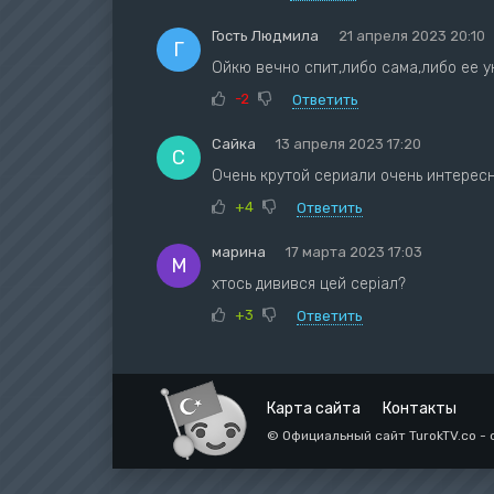
Гость Людмила
21 апреля 2023 20:10
Г
Ойкю вечно спит,либо сама,либо ее у
-2
Ответить
Сайка
13 апреля 2023 17:20
С
Очень крутой сериали очень интерес
+4
Ответить
марина
17 марта 2023 17:03
М
хтось дивився цей серіал?
+3
Ответить
Карта сайта
Контакты
© Официальный сайт TurokTV.co - 