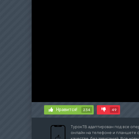
Нравится!
234
49
ТурокТВ адаптирован под все опе
онлайн на телефоне и планшете с 
качестве, без зависаний. Все новы