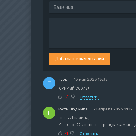
Добавить комментарий
турк)
13 мая 2023 18:35
Т
lovимый сериал
-2
Ответить
Гость Людмила
21 апреля 2023 21:19
Г
Гость Людмила,
И голос Ойкю просто раздражажающ
-1
Ответить