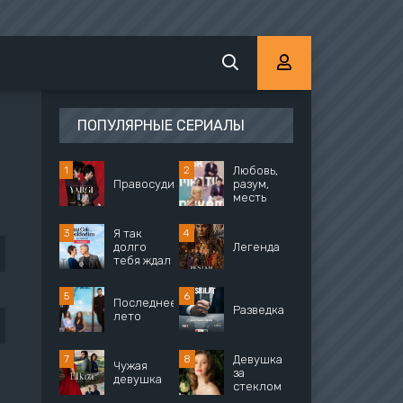
ПОПУЛЯРНЫЕ СЕРИАЛЫ
Любовь,
Правосудие
разум,
месть
Я так
долго
Легенда
тебя ждал
Последнее
Разведка
лето
Девушка
Чужая
за
девушка
стеклом