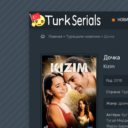
НОВ
Главная
»
Турецкие новинки
» Дочка
Дочка
Kizim
Год:
2018
Страна:
Ту
Жанр:
драм
Актёры:
Буг
Тугай Мердж
Фарук Барм