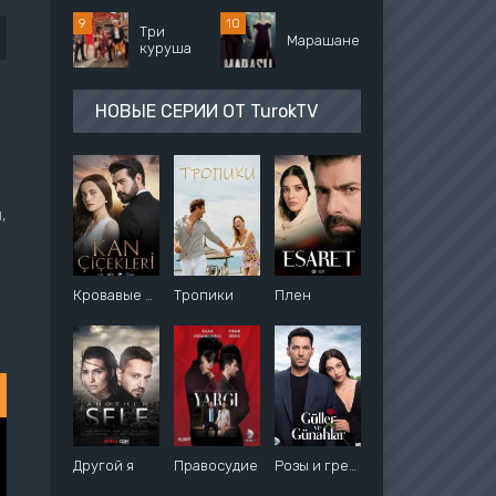
Три
Марашанец
куруша
НОВЫЕ СЕРИИ ОТ TurokTV
,
Кровавые цветы
Тропики
Плен
Другой я
Правосудие
Розы и грехи