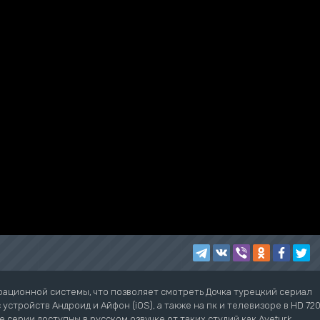
рационной системы, что позволяет смотреть Дочка турецкий сериал
устройств Андроид и Айфон (iOS), а также на пк и телевизоре в HD 72
е серии доступны в русском озвучке от таких студий как Aveturk,