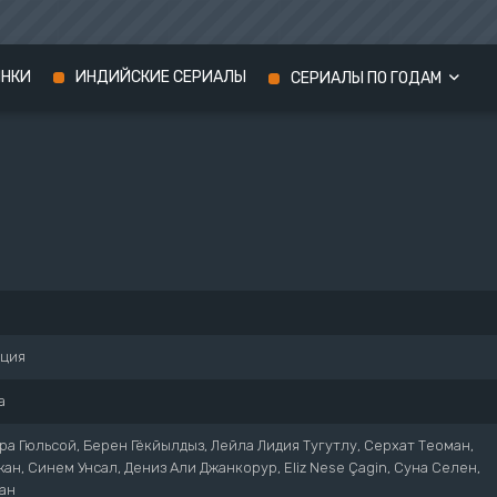
ИНКИ
ИНДИЙСКИЕ СЕРИАЛЫ
СЕРИАЛЫ ПО ГОДАМ
Сериалы 2024 года
Сериалы 2023 года
Сериалы 2022 года
рция
а
ра Гюльсой, Берен Гёкйылдыз, Лейла Лидия Тугутлу, Серхат Теоман,
ан, Синем Унсал, Дениз Али Джанкорур, Eliz Nese Çagin, Суна Селен,
ан