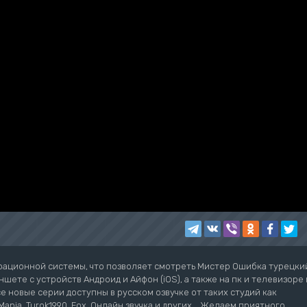
рационной системы, что позволяет смотреть Мистер Ошибка турецки
шете с устройств Андроид и Айфон (iOS), а также на пк и телевизоре 
се новые серии доступны в русском озвучке от таких студий как
ziMania, Turok1990, Fox, Онлайн звучка и других... Желаем приятного