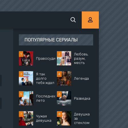
ПОПУЛЯРНЫЕ СЕРИАЛЫ
Любовь,
Правосудие
разум,
месть
Я так
долго
Легенда
тебя ждал
Последнее
Разведка
лето
Девушка
Чужая
за
девушка
стеклом