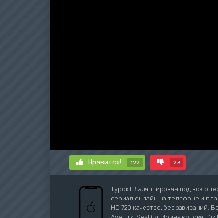
Нравится!
122
23
ТурокТВ адаптирован под все опе
сериал онлайн на телефоне и план
HD 720 качестве, без зависаний. В
Aveturk, SesDizi, Ирина котова, Di