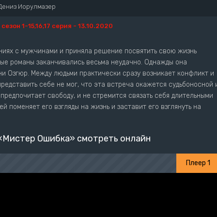
Дениз Иорулмазер
1 сезон 1-15,16,17 серия - 13.10.2020
ниях с мужчинами и приняла решение посвятить свою жизнь
лые романы заканчивались весьма неудачно. Однажды она
и Озгюр. Между людьми практически сразу возникает конфликт и
представить себе не мог, что эта встреча окажется судьбоносной 
 предпочитает свободу, и не стремится связать себя длительными
й поменяет его взгляды на жизнь и заставит его взглянуть на
«Мистер Ошибка» смотреть онлайн
Плеер 1