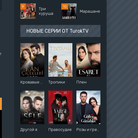
Три
Марашанец
куруша
НОВЫЕ СЕРИИ ОТ TurokTV
и
Кровавые цветы
Тропики
Плен
Другой я
Правосудие
Розы и грехи