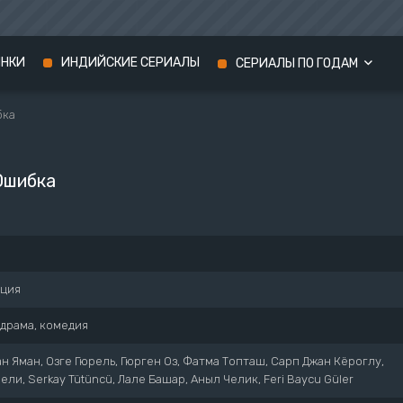
ИНКИ
ИНДИЙСКИЕ СЕРИАЛЫ
СЕРИАЛЫ ПО ГОДАМ
бка
Сериалы 2024 года
Сериалы 2023 года
Ошибка
Сериалы 2022 года
рция
драма, комедия
н Яман, Озге Гюрель, Гюрген Оз, Фатма Топташ, Сарп Джан Кёроглу,
ли, Serkay Tütüncü, Лале Башар, Аныл Челик, Feri Baycu Güler