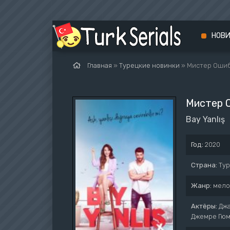
НОВ
Главная
»
Турецкие новинки
» Мистер Оши
Мистер 
Bay Yanlış
Год:
2020
Страна:
Ту
Жанр:
мело
Актёры:
Джа
Джемре Гюме