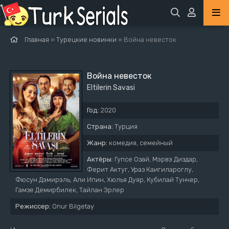
Главная
»
Турецкие новинки
» Война невесток
Война невесток
Eltilerin Savasi
Год:
2020
Страна:
Турция
Жанр:
комедия, семейный
Актёры:
Гупсе Озай, Мэрвэ Диздар,
Ферит Актуг, Ураз Каигилароглу,
Фюсун Дэмирэль, Али Ипин, Хюлья Дуяр, Кубилай Тунчер,
Гамзе Демирбилек, Тайлан Эрлер
Режиссер:
Onur Bilgetay