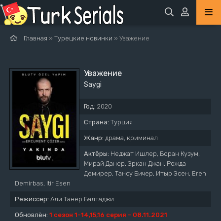
Главная
»
Турецкие новинки
» Уважение
Уважение
Saygi
Год:
2020
Страна:
Турция
Жанр:
драма, криминал
Актёры:
Неджат Ишлер, Боран Кузум,
Мирай Данер, Эркан Джан, Рожда
Демирер, Тансу Бичер, Итыр Эсен, Eren
Demirbas, Itir Esen
Режиссер:
Али Танер Балтаджи
Обновлён:
1 сезон 1-14,15,16 серия - 08.11.2021