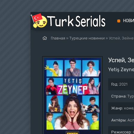
НОВ
Главная
»
Турецкие новинки
» Успей, Зейне
Успей, З
Yetiş Zeyn
Год:
2021
Страна:
Ту
Жанр:
коме
Актёры:
Асл
Режиссер: