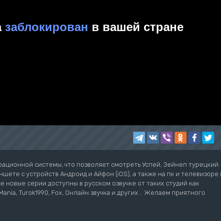
рационной системы, что позволяет смотреть Успей, Зейнеп турецкий
шете с устройств Андроид и Айфон (iOS), а также на пк и телевизоре 
се новые серии доступны в русском озвучке от таких студий как
ziMania, Turok1990, Fox, Онлайн звучка и других... Желаем приятного