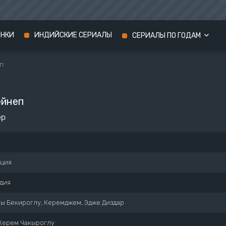
ИНКИ
ИНДИЙСКИЕ СЕРИАЛЫ
СЕРИАЛЫ ПО ГОДАМ
п
Сериалы 2024 года
Сериалы 2023 года
ейнеп
Сериалы 2022 года
ep
рция
дия
ы Бекироглу, Керемджем, Эдже Диздар
Керем Чакыроглу