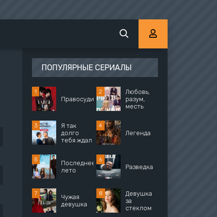
ПОПУЛЯРНЫЕ СЕРИАЛЫ
Любовь,
Правосудие
разум,
месть
Я так
долго
Легенда
тебя ждал
Последнее
Разведка
лето
Девушка
Чужая
за
девушка
стеклом