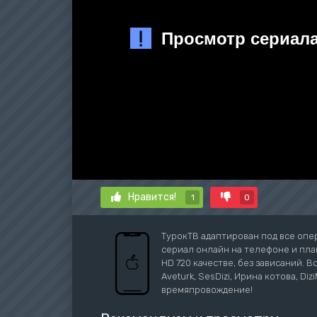
Нравится!
1
0
ТурокТВ адаптирован под все опе
сериал онлайн на телефоне и план
HD 720 качестве, без зависаний. В
Aveturk, SesDizi, Ирина котова, Di
времяпровождение!