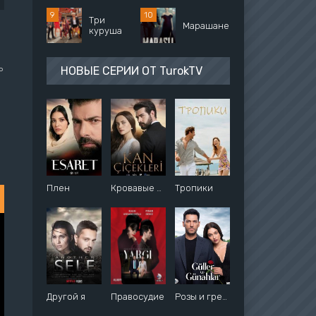
Три
Марашанец
куруша
ь
НОВЫЕ СЕРИИ ОТ TurokTV
Плен
Кровавые цветы
Тропики
Другой я
Правосудие
Розы и грехи