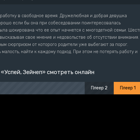
дработку в свободное время. Дружелюбная и добрая девушка
хорошо если бы она при собеседовании поинтересовалась
была шокирована что ее опыт начнется с многодетной семьи. Шест
 высказывая свое мнение и недовольстве об отсутствии внимания.
ным сюрпризом от которого родители уже выбегают за порог.
малость, найти к каждому подход. При этом не потерять работу и
 «Успей, Зейнеп» смотреть онлайн
Плеер 2
Плеер 1