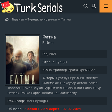
Главная
»
Турецкие новинки
» Фатма
Фатма
Fatma
Год:
2021
Страна:
Турция
Жанр:
триллер, драма, криминал
Актёры:
Бурджу Бириджик, Мехмет
Иилмаз Ак, Шехсувар Акташ, Хазал
Тюресан, Enver Ceylan, Уур Юджел, Gulcin Kultur Sahin, Онур
Озтюрк, Рокко Нарва, Дениз Шен Хамзаоглу
Режиссер:
Ozer Feyzioglu
Обновлён:
1 сезон 1-7,8,9 серия - 07.07.2021