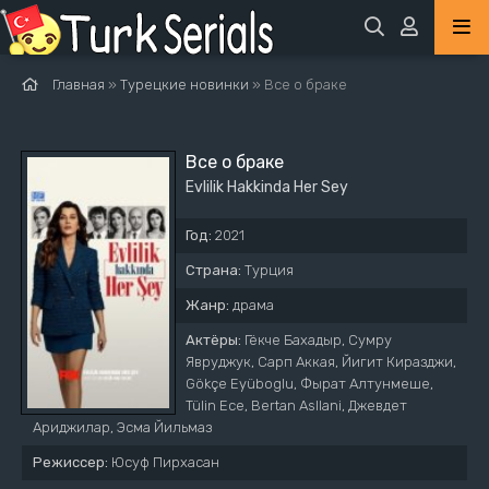
Главная
»
Турецкие новинки
» Все о браке
Все о браке
Evlilik Hakkinda Her Sey
Год:
2021
Страна:
Турция
Жанр:
драма
Актёры:
Гёкче Бахадыр, Сумру
Явруджук, Сарп Аккая, Йигит Киразджи,
Gökçe Eyüboglu, Фырат Алтунмеше,
Tülin Ece, Bertan Asllani, Джевдет
Ариджилар, Эсма Йильмаз
Режиссер:
Юсуф Пирхасан