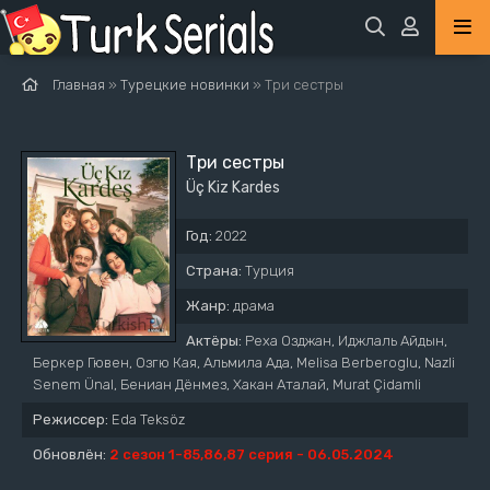
Главная
»
Турецкие новинки
» Три сестры
Три сестры
Üç Kiz Kardes
Год:
2022
Страна:
Турция
Жанр:
драма
Актёры:
Реха Озджан, Иджлаль Айдын,
Беркер Гювен, Озгю Кая, Альмила Ада, Melisa Berberoglu, Nazli
Senem Ünal, Бениан Дёнмез, Хакан Аталай, Murat Çidamli
Режиссер:
Eda Teksöz
Обновлён:
2 сезон 1-85,86,87 серия - 06.05.2024