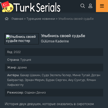
Главная
»
Турецкие новинки
» Улыбнись своей судьбе
Улыбнись своей судьбе
Gülümse Kaderine
Год:
2022
Страна:
Турция
Жанр:
драма
Актёры:
Бахар Шахин, Судэ Зюляль Гюлер, Мине Тугай, Доган
Байрактар, Эркан Мерич, Бурак Серген, Аху Сунгур, Ялчын
Хафызоглу
Режиссер:
Озджан Дениз
История двух девушек, которые оказались в сиротском