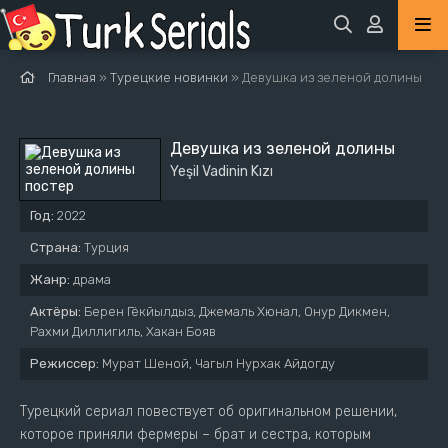
Главная
»
Турецкие новинки
» Девушка из зеленой долины
Девушка из зеленой долины
Yeşil Vadinin Kızı
Год:
2022
Страна:
Турция
Жанр:
драма
Актёры:
Берен Гёкйылдыз, Джемаль Хюнал, Онур Дикмен,
Рахми Диллигиль, Хакан Бояв
Режиссер:
Мурат Шеной, Чагыл Нурхак Айдогду
Турецкий сериал повествует об оригинальном решении,
которое приняли фермеры – брат и сестра, которым