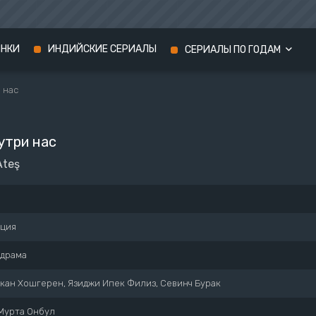
ИНКИ
ИНДИЙСКИЕ СЕРИАЛЫ
СЕРИАЛЫ ПО ГОДАМ
 нас
Сериалы 2024 года
Сериалы 2023 года
утри нас
Сериалы 2022 года
Ateş
рция
драма
кан Хошгерен, Язиджи Ипек Филиз, Севинч Бурак
Мурта Онбул