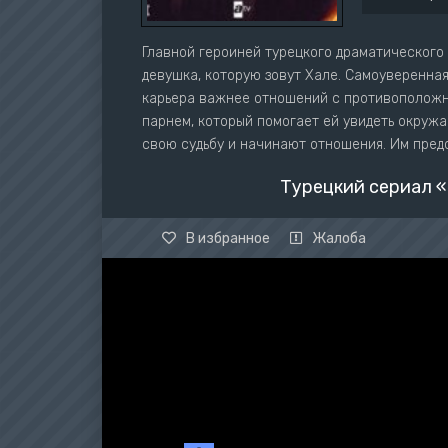
Главной героиней турецкого драматического
девушка, которую зовут Хале. Самоуверенная
карьера важнее отношений с противоположн
парнем, который помогает ей увидеть окружа
свою судьбу и начинают отношения. Им пре
Турецкий сериал «
В избранное
Жалоба