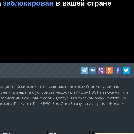
рационной системы, что позволяет смотреть Огонь внутри нас
не и планшете с устройств Андроид и Айфон (iOS), а также на пк и
з зависаний. Все новые серии доступны в русском озвучке от таких
котова, DiziMania, Turok1990, Fox, Онлайн звучка и других... Желаем