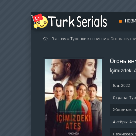
НОВ
Главная
»
Турецкие новинки
» Огонь внутри
Огонь вн
İçimizdeki 
Год:
2022
Страна:
Ту
Жанр:
мело
Актёры:
Ата
Режиссер: