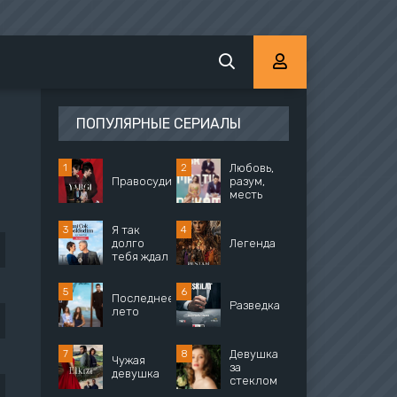
ПОПУЛЯРНЫЕ СЕРИАЛЫ
Любовь,
Правосудие
разум,
месть
Я так
долго
Легенда
тебя ждал
Последнее
Разведка
лето
Девушка
Чужая
за
девушка
стеклом