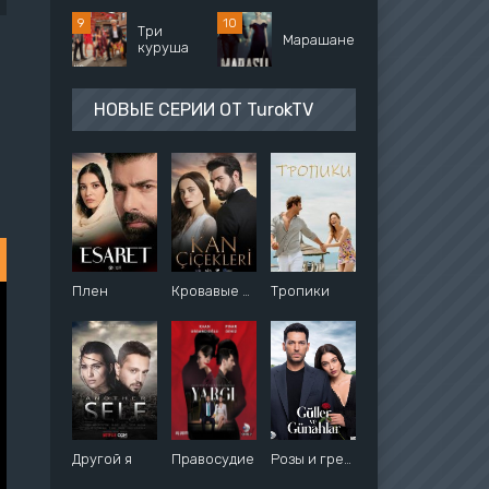
Три
Марашанец
куруша
НОВЫЕ СЕРИИ ОТ TurokTV
Плен
Кровавые цветы
Тропики
Другой я
Правосудие
Розы и грехи