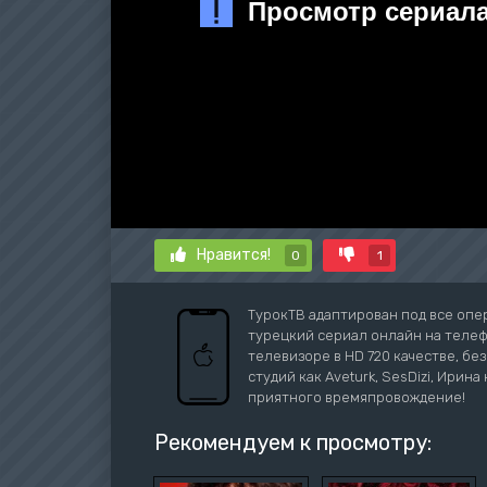
Нравится!
0
1
ТурокТВ адаптирован под все опе
турецкий сериал онлайн на телефо
телевизоре в HD 720 качестве, бе
студий как Aveturk, SesDizi, Ирина 
приятного времяпровождение!
Рекомендуем к просмотру: