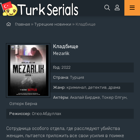
Главная
»
Турецкие новинки
» Кладбище
Кладбище
Mezarlik
Год:
2022
Страна:
Турция
Жанр:
криминал, детектив, драма
Актёры:
Акалай Бирдже, Токер Олгун,
Озтюрк Берна
Режиссер:
Огюз Абдуллах
Сотрудница особого отдела, где расследуют убийства
женщин, пытается приложить все свои усилия в поимке