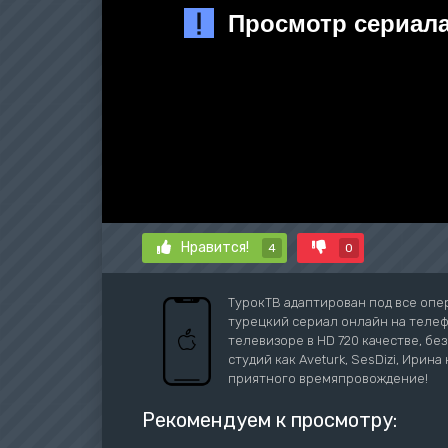
Нравится!
4
0
ТурокТВ адаптирован под все опе
турецкий сериал онлайн на телефо
телевизоре в HD 720 качестве, бе
студий как Aveturk, SesDizi, Ирина 
приятного времяпровождение!
Рекомендуем к просмотру: