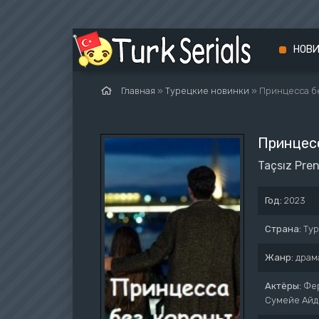
НОВ
Главная
»
Турецкие новинки
» Принцесса б
Принцес
Taçsız Pre
Год:
2023
Страна:
Ту
Жанр:
драм
Актёры:
Фер
Сумейе Айд