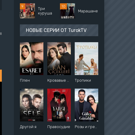
Три
Марашанец
куруша
НОВЫЕ СЕРИИ ОТ TurokTV
я
Плен
Кровавые цветы
Тропики
Другой я
Правосудие
Розы и грехи