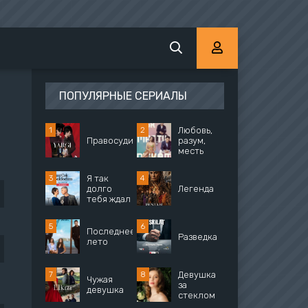
ПОПУЛЯРНЫЕ СЕРИАЛЫ
Любовь,
Правосудие
разум,
месть
Я так
долго
Легенда
тебя ждал
Последнее
Разведка
лето
Девушка
Чужая
за
девушка
стеклом