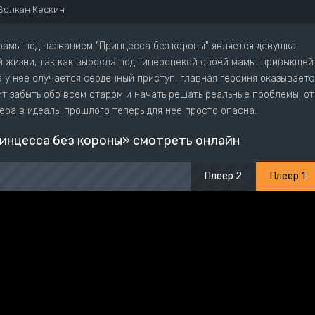
Волкан Кескин
рамы под названием "Принцесса без короны" является девушка,
й жизни, так как выросла под гиперопекой своей мамы, привыкшей
а у нее случается сердечный приступ, главная героиня оказываетс
т забыть обо всем старом и начать решать реальные проблемы, от
ера в идеалы прошлого теперь для нее просто опасна.
инцесса без короны» смотреть онлайн
Плеер 2
Плеер 1