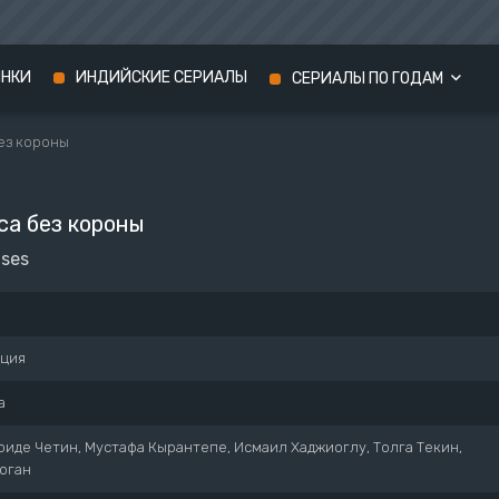
ИНКИ
ИНДИЙСКИЕ СЕРИАЛЫ
СЕРИАЛЫ ПО ГОДАМ
ез короны
Сериалы 2024 года
Сериалы 2023 года
са без короны
Сериалы 2022 года
nses
рция
а
иде Четин, Мустафа Кырантепе, Исмаил Хаджиоглу, Толга Текин,
оган