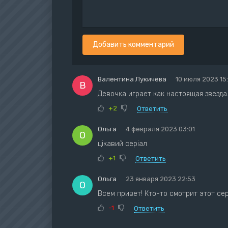
Добавить комментарий
Валентина Лукичева
10 июля 2023 15
В
Девочка играет как настоящая звезда..
+2
Ответить
Ольга
4 февраля 2023 03:01
О
цікавий серіал
+1
Ответить
Ольга
23 января 2023 22:53
О
Всем привет! Кто-то смотрит этот се
-1
Ответить