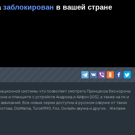
рационной системы, что позволяет смотреть Принцесса без короны
не и планшете с устройств Андроид и Айфон (iOS), а также на пк и
з зависаний. Все новые серии доступны в русском озвучке от таких
котова, DiziMania, Turok1990, Fox, Онлайн звучка и других... Желаем