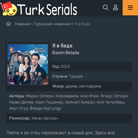
Главная
»
Турецкие новинки
» Я в беде
Я в беде
Basim Belada
Год:
2023
Страна:
Турция
Жанр:
драма, мелодрама
Актёры:
Мерих Озтюрк, Керемджем, Али Ипин, Ягмур Озтюрк,
Назан Дипер, Каан Ташанер, Зейнеп Кумрал, Али Чаталбаш,
Умут Огуз, Ферди Куртулду
Режиссер:
Хакан Арслан
Лейла и ее отец переезжают в новый дом. Здесь все