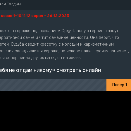
Али Балджы
1 сезон 1-10,11,12 серия - 26.12.2023
ежье в городке под названием Орду. Главную героиню зовут
ервативной семье и чтит семейные ценности. Она верит, что
етей. Судьба сводит красотку с молодым и харизматичным
ошения складываются хорошо, но вскоре наша героиня понимает,
я совершенно других взглядов на жизнь.
ебя не отдам никому» смотреть онлайн
Плеер 1