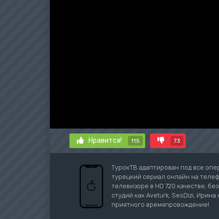
Нравится!
115
73
ТурокТВ адаптирован под все опе
турецкий сериал онлайн на телефо
телевизоре в HD 720 качестве, бе
студий как Aveturk, SesDizi, Ирина 
приятного времяпровождение!