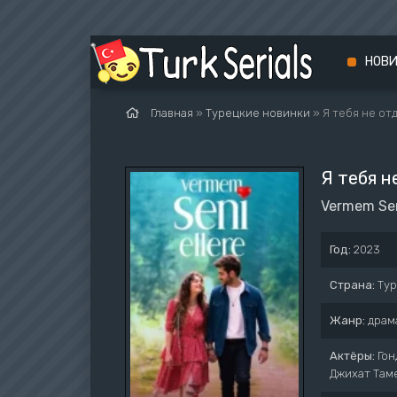
НОВ
Главная
»
Турецкие новинки
» Я тебя не от
Я тебя н
Vermem Sen
Год:
2023
Страна:
Ту
Жанр:
драм
Актёры:
Гон
Джихат Таме