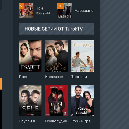
Три
Марашанец
куруша
НОВЫЕ СЕРИИ ОТ TurokTV
Плен
Кровавые цветы
Тропики
Другой я
Правосудие
Розы и грехи