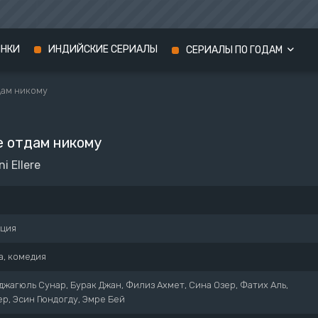
ИНКИ
ИНДИЙСКИЕ СЕРИАЛЫ
СЕРИАЛЫ ПО ГОДАМ
дам никому
Сериалы 2024 года
Сериалы 2023 года
е отдам никому
Сериалы 2022 года
i Ellere
рция
а, комедия
джагюль Сунар, Бурак Джан, Филиз Ахмет, Сина Озер, Фатих Аль,
р, Эсин Гюндогду, Эмре Бей