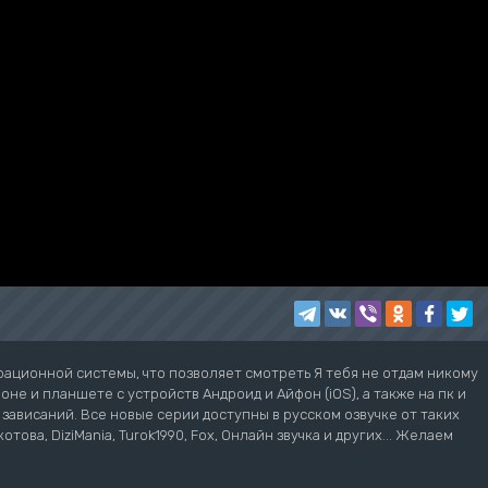
рационной системы, что позволяет смотреть Я тебя не отдам никому
не и планшете с устройств Андроид и Айфон (iOS), а также на пк и
з зависаний. Все новые серии доступны в русском озвучке от таких
котова, DiziMania, Turok1990, Fox, Онлайн звучка и других... Желаем