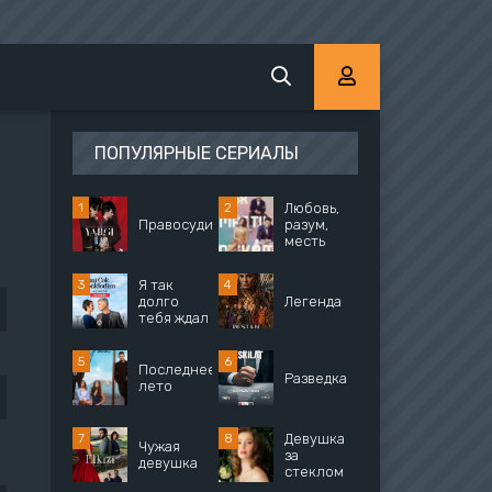
ПОПУЛЯРНЫЕ СЕРИАЛЫ
Любовь,
Правосудие
разум,
месть
Я так
долго
Легенда
тебя ждал
Последнее
Разведка
лето
Девушка
Чужая
за
девушка
стеклом