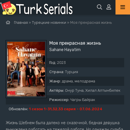
Главная
»
Турецкие новинки
» Моя прекрасная жизнь
Моя прекрасная жизнь
Sahane Hayatim
Год:
2023
Страна:
Турция
Жанр:
драма, мелодрама
Актёры:
Онур Туна, Хилал Алтынбилек
Режиссер:
Чагры Байрак
Обновлён:
1 сезон 1-31,32,33 серия - 07.06.2024
Жизнь Шебнем была далеко не сказочной, бедная девушка
вынуждена работать на тяжелой работе. Но однажды судьба