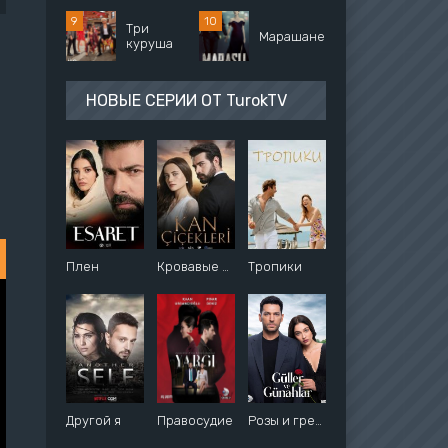
Три
Марашанец
куруша
НОВЫЕ СЕРИИ ОТ TurokTV
Плен
Кровавые цветы
Тропики
Другой я
Правосудие
Розы и грехи