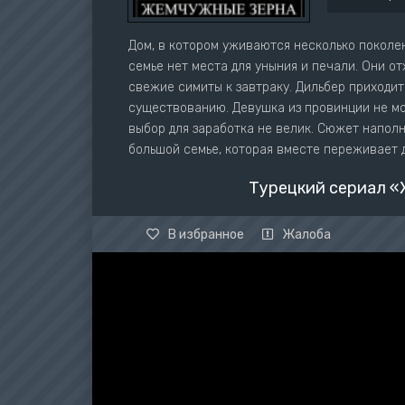
Дом, в котором уживаются несколько поколен
семье нет места для уныния и печали. Они от
свежие симиты к завтраку. Дильбер приходит
существованию. Девушка из провинции не мо
выбор для заработка не велик. Сюжет наполн
большой семье, которая вместе переживает 
Турецкий сериал «
В избранное
Жалоба