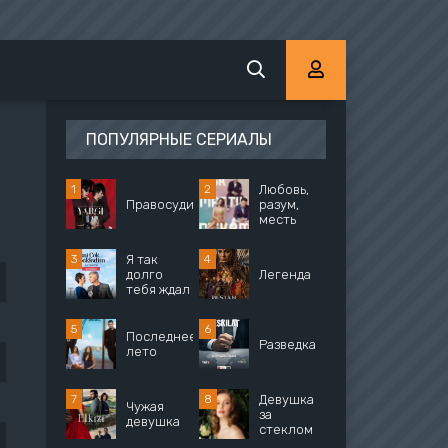
ПОПУЛЯРНЫЕ СЕРИАЛЫ
Любовь,
Правосудие
разум,
месть
Я так
долго
Легенда
тебя ждал
Последнее
Разведка
лето
Девушка
Чужая
за
девушка
стеклом