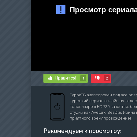
Нравится!
1
2
ТурокТВ адаптирован под все оп
турецкий сериал онлайн на телефо
телевизоре в HD 720 качестве, бе
студий как Aveturk, SesDizi, Ирина 
приятного времяпровождение!
Рекомендуем к просмотру: