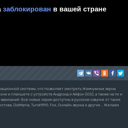
ерационной системы, что позволяет смотреть Жемчужные зерна
не и планшете с устройств Андроид и Айфон (iOS), а также на пк и
з зависаний. Все новые серии доступны в русском озвучке от таких
котова, DiziMania, Turok1990, Fox, Онлайн звучка и других... Желаем