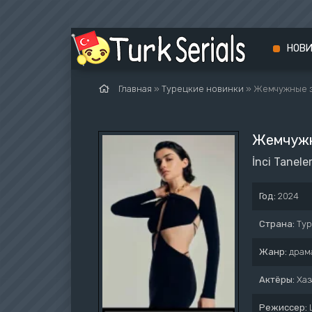
НОВ
Главная
»
Турецкие новинки
» Жемчужные 
Жемчужн
İnci Taneler
Год:
2024
Страна:
Ту
Жанр:
драм
Актёры:
Хаз
Режиссер: