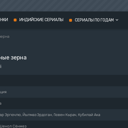
ИНКИ
ИНДИЙСКИЕ СЕРИАЛЫ
СЕРИАЛЫ ПО ГОДАМ
зерна
Сериалы 2024 года
Сериалы 2023 года
ые зерна
Сериалы 2022 года
i
рция
а
ар Эргючлю, Йылмаз Эрдоган, Гювен Кырач, Кубилай Ака
Шенол Сёнмез