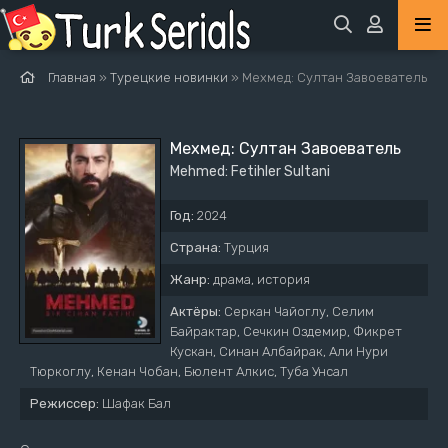
Главная
»
Турецкие новинки
» Мехмед: Султан Завоеватель
Мехмед: Султан Завоеватель
Mehmed: Fetihler Sultani
Год:
2024
Страна:
Турция
Жанр:
драма, история
Актёры:
Серкан Чайоглу, Селим
Байрактар, Сечкин Оздемир, Фикрет
Кускан, Синан Албайрак, Али Нури
Тюркоглу, Кенан Чобан, Бюлент Алкис, Туба Унсал
Режиссер:
Шафак Бал