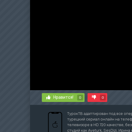
Нравится!
0
0
ТурокТВ адаптирован под все опе
турецкий сериал онлайн на телефо
телевизоре в HD 720 качестве, бе
студий как Aveturk, SesDizi, Ирина 