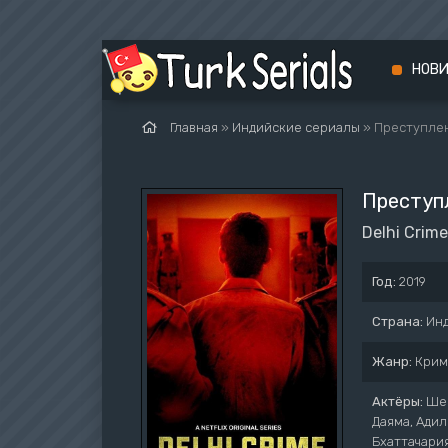
НОВ
Главная
»
Индийские сериалы
» Преступлен
Преступ
Delhi Crime
Год:
2019
Страна:
Ин
Жанр:
Крим
Актёры:
Шеф
Даяма, Адил
Бхаттачари