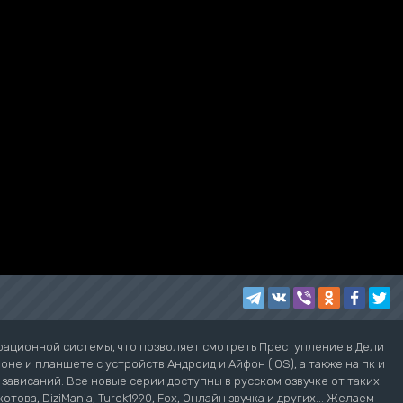
рационной системы, что позволяет смотреть Преступление в Дели
не и планшете с устройств Андроид и Айфон (iOS), а также на пк и
з зависаний. Все новые серии доступны в русском озвучке от таких
котова, DiziMania, Turok1990, Fox, Онлайн звучка и других... Желаем