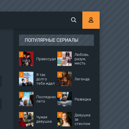
ПОПУЛЯРНЫЕ СЕРИАЛЫ
Любовь,
Правосудие
разум,
месть
Я так
долго
Легенда
тебя ждал
Последнее
Разведка
лето
Девушка
Чужая
за
девушка
стеклом