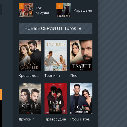
Три
Марашанец
куруша
НОВЫЕ СЕРИИ ОТ TurokTV
Кровавые цветы
Тропики
Плен
Другой я
Правосудие
Розы и грехи