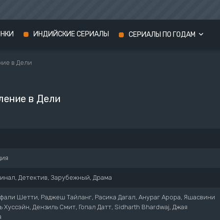
ИНКИ
ИНДИЙСКИЕ СЕРИАЛЫ
СЕРИАЛЫ ПО ГОДАМ
ие в Дели
Сериалы 2024 года
Сериалы 2023 года
ление в Дели
Сериалы 2022 года
дия
инал, Детектив, Зарубежный, Драма
али Шетти, Раджеш Тайланг, Расика Дагал, Анураг Арора, Яшасвини
ь Хуссэйн, Дензиль Смит, Гопал Датт, Sidharth Bhardwaj, Джая
я