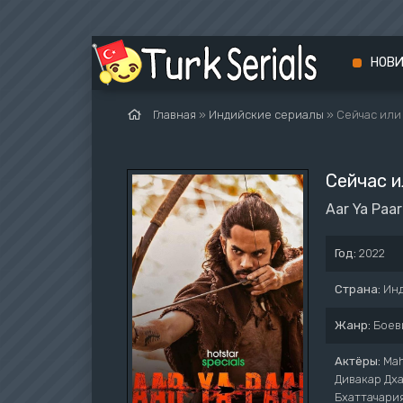
НОВ
Главная
»
Индийские сериалы
» Сейчас или
Сейчас и
Aar Ya Paar
Год:
2022
Страна:
Ин
Жанр:
Боев
Актёры:
Mah
Дивакар Дха
Бхаттачария