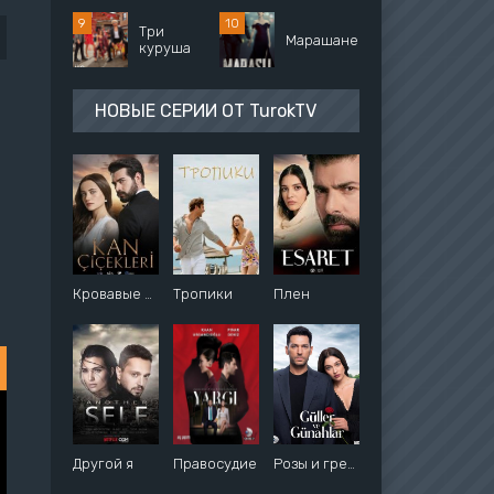
Три
Марашанец
куруша
НОВЫЕ СЕРИИ ОТ TurokTV
Кровавые цветы
Тропики
Плен
Другой я
Правосудие
Розы и грехи