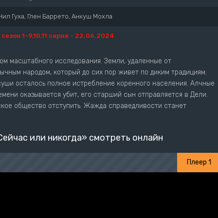
Нил Гуха, Глен Баррето, Анкуш Мохла
1 сезон 1-9,10,11 серия - 22.06.2024
ом масштабного исследования. Земли, удаленные от
ычным народом, который до сих пор живет по диким традициям.
суши осталось полное истребление коренного населения. Алчные
емени оказывается убит, его старший сын отправляется в Дели.
ское общество отступить. Жажда справедливости станет
Сейчас или никогда» смотреть онлайн
Плеер 1