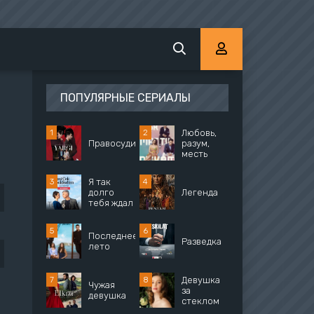
ПОПУЛЯРНЫЕ СЕРИАЛЫ
Любовь,
Правосудие
разум,
месть
Я так
долго
Легенда
тебя ждал
Последнее
Разведка
лето
Девушка
Чужая
за
девушка
стеклом