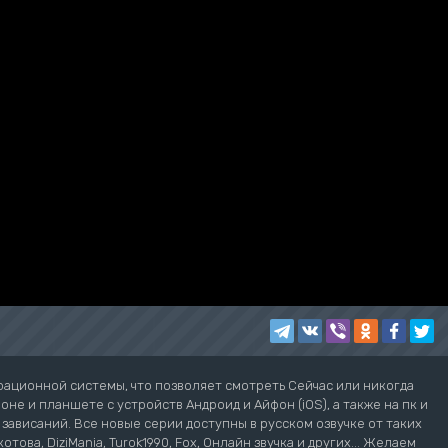
рационной системы, что позволяет смотреть Сейчас или никогда
не и планшете с устройств Андроид и Айфон (iOS), а также на пк и
з зависаний. Все новые серии доступны в русском озвучке от таких
котова, DiziMania, Turok1990, Fox, Онлайн звучка и других... Желаем