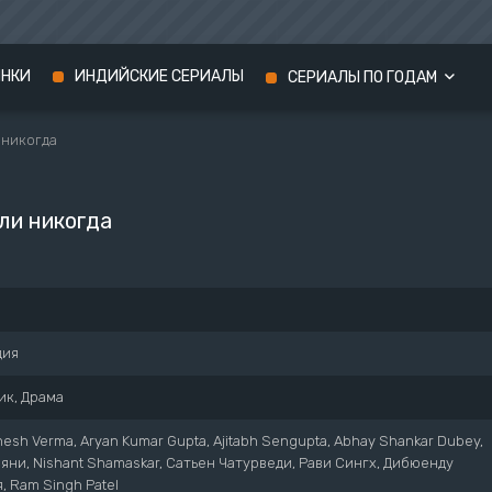
ИНКИ
ИНДИЙСКИЕ СЕРИАЛЫ
СЕРИАЛЫ ПО ГОДАМ
 никогда
Сериалы 2024 года
Сериалы 2023 года
ли никогда
Сериалы 2022 года
дия
ик, Драма
esh Verma, Aryan Kumar Gupta, Ajitabh Sengupta, Abhay Shankar Dubey,
яни, Nishant Shamaskar, Сатьен Чатурведи, Рави Сингх, Дибюенду
, Ram Singh Patel