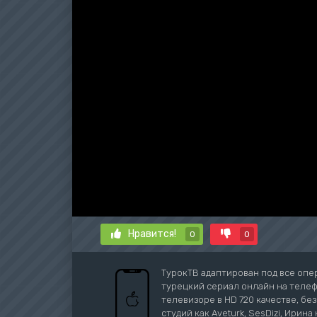
Нравится!
0
0
ТурокТВ адаптирован под все опе
турецкий сериал онлайн на телефо
телевизоре в HD 720 качестве, бе
студий как Aveturk, SesDizi, Ирина 