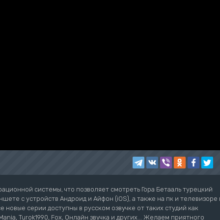
рационной системы, что позволяет смотреть Гора Бетааль турецкий
шете с устройств Андроид и Айфон (iOS), а также на пк и телевизоре 
се новые серии доступны в русском озвучке от таких студий как
ziMania, Turok1990, Fox, Онлайн звучка и других... Желаем приятного