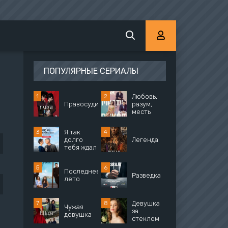
ПОПУЛЯРНЫЕ СЕРИАЛЫ
Любовь,
Правосудие
разум,
месть
Я так
долго
Легенда
тебя ждал
Последнее
Разведка
лето
Девушка
Чужая
за
девушка
стеклом