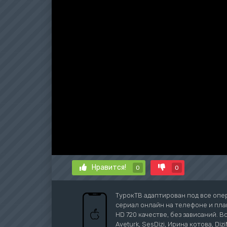
Нравится!
0
0
ТурокТВ адаптирован под все опе
сериал онлайн на телефоне и план
HD 720 качестве, без зависаний. В
Aveturk, SesDizi, Ирина котова, Di