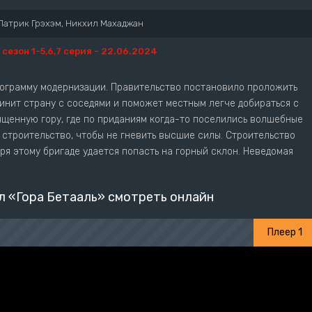
Патрик Грэхэм, Никхил Махаджан
1 сезон 1-5,6,7 серия - 22.06.2024
ограмму модернизации. Правительство постановило проложить
инит страну с соседями и поможет местным легче добираться с
ященную гору, где по приданиям когда-то поселились волшебные
 строительство, чтобы не гневить высшие силы. Строительство
ря этому бригаде удается попасть на горный склон. Неведомая
 «Гора Бетааль» смотреть онлайн
Плеер 1