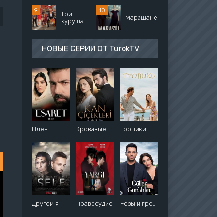
Три
Марашанец
куруша
НОВЫЕ СЕРИИ ОТ TurokTV
Плен
Кровавые цветы
Тропики
Другой я
Правосудие
Розы и грехи