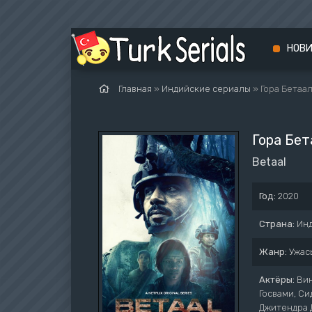
НОВ
Главная
»
Индийские сериалы
» Гора Бетаа
Гора Бет
Betaal
Год:
2020
Страна:
Ин
Жанр:
Ужас
Актёры:
Вин
Госвами, Си
Джитендра 