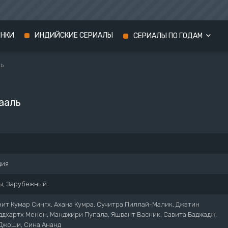
ИНКИ
ИНДИЙСКИЕ СЕРИАЛЫ
СЕРИАЛЫ ПО ГОДАМ
ль
Сериалы 2024 года
Сериалы 2023 года
ааль
Сериалы 2022 года
дия
ы, Зарубежный
ит Кумар Сингх, Ахана Кумра, Сучитра Пиллай-Малик, Джэтин
ддхартх Менон, Манджири Пупала, Яшвант Васник, Савита Баджадж,
Джоши, Сина Ананд