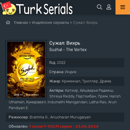
Главная
»
Индийские сериалы
» Сужал: Вихрь
Сужал: Вихрь
Suzhal - The Vortex
Год:
2022
Страна:
Индия
Жанр:
Криминал, Триллер, Драма
Актёры:
Катхир, Айшварья Раджеш,
Shreya Reddy, Партхибан, Прем, Harish
Uthaman, Кумаравел, Indumathi Manigandan, Latha Rao, Arun
Pandiyan E
Режиссер:
Bramma G., Anucharan Murugaiyan
Обновлён:
1 сезон 1-9,10,11 серия - 23.06.2024