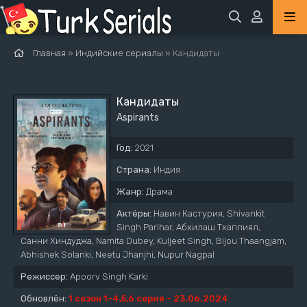
Главная
»
Индийские сериалы
» Кандидаты
Кандидаты
Aspirants
Год:
2021
Страна:
Индия
Жанр:
Драма
Актёры:
Навин Кастурия, Shivankit
Singh Parihar, Абхилаш Тхаплиял,
Санни Хиндуджа, Namita Dubey, Kuljeet Singh, Bijou Thaangjam,
Abhishek Solanki, Neetu Jhanjhi, Nupur Nagpal
Режиссер:
Apoorv Singh Karki
Обновлён:
1 сезон 1-4,5,6 серия - 23.06.2024