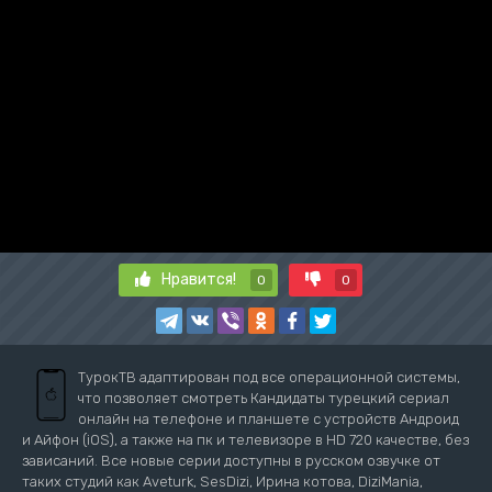
Нравится!
0
0
ТурокТВ адаптирован под все операционной системы,
что позволяет смотреть Кандидаты турецкий сериал
онлайн на телефоне и планшете с устройств Андроид
и Айфон (iOS), а также на пк и телевизоре в HD 720 качестве, без
зависаний. Все новые серии доступны в русском озвучке от
таких студий как Aveturk, SesDizi, Ирина котова, DiziMania,