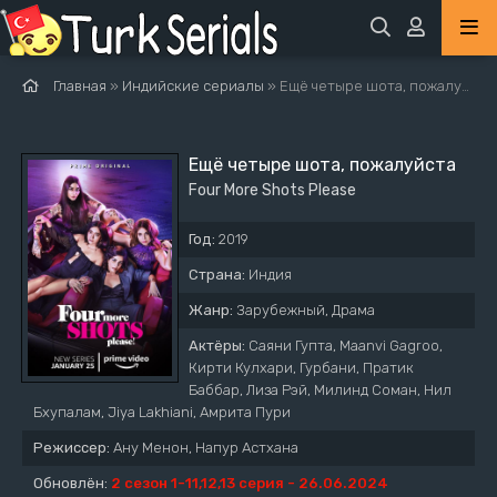
Главная
»
Индийские сериалы
» Ещё четыре шота, пожалуйста
Ещё четыре шота, пожалуйста
Four More Shots Please
Год:
2019
Страна:
Индия
Жанр:
Зарубежный, Драма
Актёры:
Саяни Гупта, Maanvi Gagroo,
Кирти Кулхари, Гурбани, Пратик
Баббар, Лиза Рэй, Милинд Соман, Нил
Бхупалам, Jiya Lakhiani, Амрита Пури
Режиссер:
Ану Менон, Напур Астхана
Обновлён:
2 сезон 1-11,12,13 серия - 26.06.2024