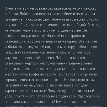
Смерть матери неизбежно отражается на жизни каждого
ребенка. Лейла отличается жизнелюбием и позитивным
отношением к окружающим. Переживая трагедию глубоко
внутри себя, девушка сталкивается с новой бедой. Ее отец
не желает коротать остаток лет в одиночестве. Он
выбирает новую невесту. Мачехой юной красотки
становится стервозная и властная женщина. Она мечтает
избавиться от неугодной падчерицы, которую обожает ее
отец. Выгнав наследницы, новая супруга получит все
имущество своего избранника. Лейла становится
безмолвной жертвой жестокой мачехи. Девочка хочет
спасти отца из лап стервы. Но мужчина сам становится
жертвой катастрофы на работе. После гибели отца юная
героиня лишается покровительства. Мачеха моментально
отправляет ее на улицу. По законам жанра молодая
турчанка встанет на ноги. Получив суровый жизненный
урок, спустя много лет героиня в родной дом. Удастся ли ей
восстановить справедливость? Ничто не укрепляет