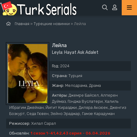
Главная
»
Турецкие новинки
» Лейла
Лейла
Leyla: Hayat Ask Adalet
Год:
2024
Страна:
Турция
Жанр:
Мелодрама, Драма
Актёры:
Джемре Байсел, Алперен
Дуймаз, Гонджа Вуслатери, Халиль
Ибрагим Джейхан, Йигит Киразджи, Диляра Аксюек, Дженгиз
Бозкурт, Седа Гювен, Зейно Эраджар, Гамзе Карадуман
Режиссер:
Хилал Сарал
Обновлён:
1 сезон 1-41,42,43 серия - 06.04.2026