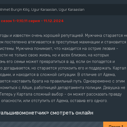
Ahmet Burçin Kiliç, Ugur Karaaslan, Ugur Karaaslan
1 сезон 1-9,10,11 серия - 11.12.2024
 годы и известен очень хорошей репутацией. Мужчина старается н
дем постепенно втягивается в преступные махинации и становится
системы. Мужчина понимает, что находится на острие лезвия -
ти не только свою жизнь, но и всех близких, на которых
нь его семьи может превратиться в ад, если он попадется и
о догадывается, но старается успокоить его и поддержать. Картал
юдьми, и находится в сложной ситуации. В отличие от Адема,
ается наставить брата на правильный путь. Одновременно с этим
акомиться с Айше, работницей департамента полиции. Девушка не
. Теперь у Картала сложный выбор - он может рассказать правду
опасности, или отступить от Адема, оставив его одного.
Фальшивомонетчик» смотреть онлайн