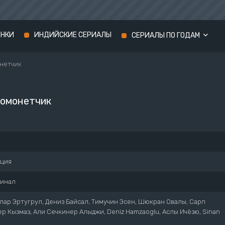
ИНКИ
ИНДИЙСКИЕ СЕРИАЛЫ
СЕРИАЛЫ ПО ГОДАМ
нетчик
Сериалы 2024 года
Сериалы 2023 года
омонетчик
Сериалы 2022 года
рция
инал
лар Эртугрул, Дениз Байсал, Тимучин Эсен, Шюкран Овалы, Сарп
ер Кызмаз, Али Сечкинер Алыджи, Deniz Hamzaoglu, Аслы Ичёзю, Sinan