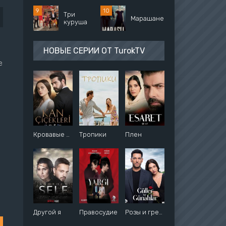
Три
Марашанец
куруша
НОВЫЕ СЕРИИ ОТ TurokTV
е
Кровавые цветы
Тропики
Плен
Другой я
Правосудие
Розы и грехи