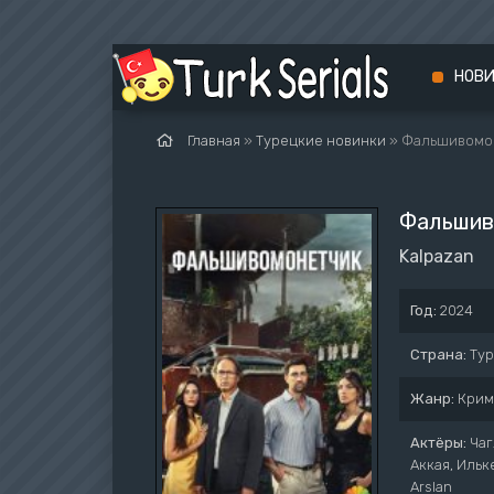
НОВ
Главная
»
Турецкие новинки
» Фальшивомо
Фальшив
Kalpazan
Год:
2024
Страна:
Ту
Жанр:
Крим
Актёры:
Чаг
Аккая, Ильк
Arslan