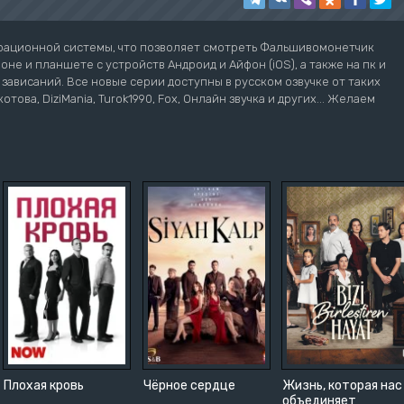
ерационной системы, что позволяет смотреть Фальшивомонетчик
не и планшете с устройств Андроид и Айфон (iOS), а также на пк и
з зависаний. Все новые серии доступны в русском озвучке от таких
котова, DiziMania, Turok1990, Fox, Онлайн звучка и других... Желаем
Плохая кровь
Чёрное сердце
Жизнь, которая нас
объединяет