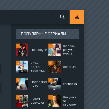
ПОПУЛЯРНЫЕ СЕРИАЛЫ
Любовь,
Правосудие
разум,
месть
Я так
долго
Легенда
тебя ждал
Последнее
Разведка
лето
Девушка
Чужая
за
девушка
стеклом