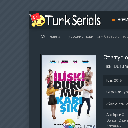
НОВ
Главная
»
Турецкие новинки
» Статус отно
Статус 
Iliski Durum
Год:
2015
Страна:
Ту
Жанр:
мело
Актёры:
Сер
Озлем Очал
Алтекин