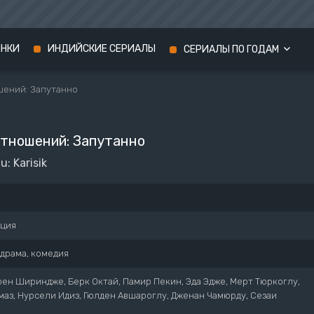
ИНКИ
ИНДИЙСКИЕ СЕРИАЛЫ
СЕРИАЛЫ ПО ГОДАМ
шений: Запутанно
Сериалы 2024 года
Сериалы 2023 года
отношений: Запутанно
Сериалы 2022 года
u: Karisik
рция
драма, комедия
ен Шириндже, Берк Октай, Памир Пекин, Эда Эдже, Мерт Тюркоглу,
маз, Нурсели Идиз, Гюлден Авшароглу, Дженан Чамюрду, Сезаи