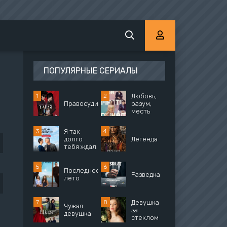
ПОПУЛЯРНЫЕ СЕРИАЛЫ
Любовь,
Правосудие
разум,
месть
Я так
долго
Легенда
тебя ждал
Последнее
Разведка
лето
Девушка
Чужая
за
девушка
стеклом