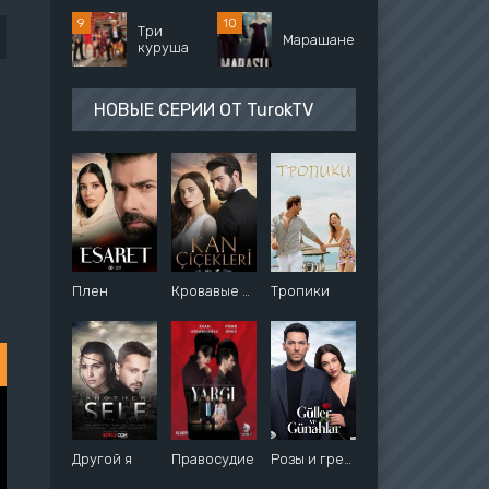
Три
Марашанец
куруша
НОВЫЕ СЕРИИ ОТ TurokTV
Плен
Кровавые цветы
Тропики
Другой я
Правосудие
Розы и грехи