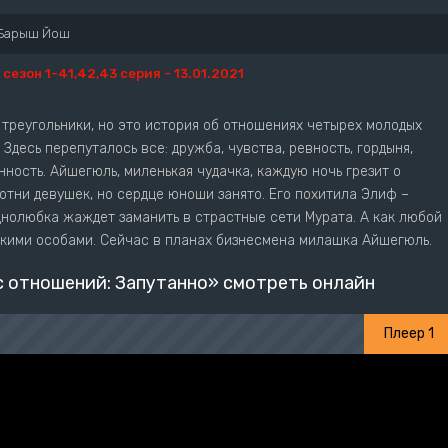
Барыш Йош
1 сезон 1-41,42,43 серия - 13.01.2021
треугольники, но это история об отношениях четырех молодых
Здесь перепуталось все: дружба, чувства, ревность, гордыня,
нность. Айшегюль, миленькая чудачка, каждую ночь грезит о
отни девушек, но сердце юноши занято. Его похитила Элиф –
днолюбка жаждет заманить в страстные сети Мурата. А как любой
ькими особами. Сейчас в планах бизнесмена милашка Айшегюль.
 отношений: Запутанно» смотреть онлайн
Плеер 1