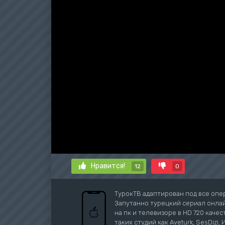
Нравится!
12
0
ТурокТВ адаптирован под все опе
Запутанно турецкий сериал онлайн
на пк и телевизоре в HD 720 качес
таких студий как Aveturk, SesDizi, 