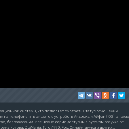
рационной системы, что позволяет смотреть Статус отношений:
 на телефоне и планшете с устройств Андроид и Айфон (iOS), а такж
тве, без зависаний. Все новые серии доступны в русском озвучке от
Ирина котова, DiziMania, Turok1990, Fox, Онлайн звучка и других...