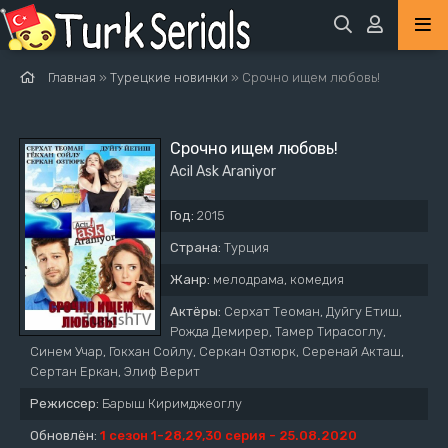
Главная
»
Турецкие новинки
» Срочно ищем любовь!
Срочно ищем любовь!
Acil Ask Araniyor
Год:
2015
Страна:
Турция
Жанр:
мелодрама, комедия
Актёры:
Серхат Теоман, Дуйгу Етиш,
Рожда Демирер, Тамер Тирасоглу,
Синем Учар, Гокхан Сойлу, Серкан Озтюрк, Серенай Акташ,
Сертан Еркан, Элиф Верит
Режиссер:
Барыш Киримджеоглу
Обновлён:
1 сезон 1-28,29,30 серия - 25.08.2020