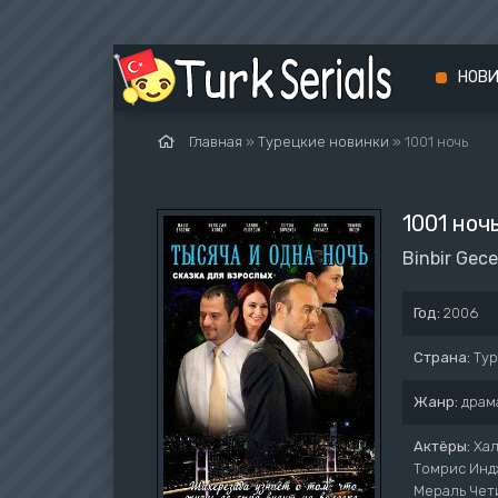
НОВ
Главная
»
Турецкие новинки
» 1001 ночь
1001 ноч
Binbir Gece
Год:
2006
Страна:
Ту
Жанр:
драм
Актёры:
Хал
Томрис Индж
Мераль Чет