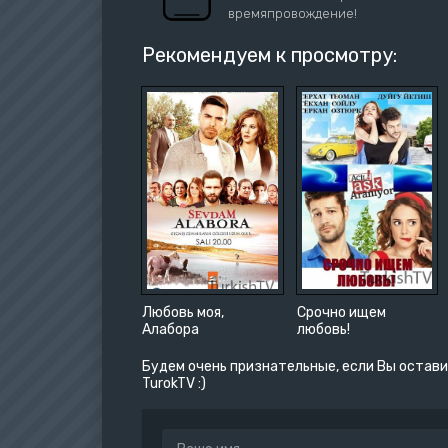
времяпровождение!
Рекомендуем к просмотру:
Любовь моя,
Срочно ищем
Алабора
любовь!
Будем очень признательные, если Вы остави
TurokTV :)