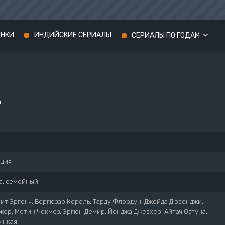
ИНКИ
ИНДИЙСКИЕ СЕРИАЛЫ
СЕРИАЛЫ ПО ГОДАМ
Сериалы 2024 года
Сериалы 2023 года
ь
Сериалы 2022 года
рция
а, семейный
ит Эргенч, Бергюзар Корель, Тарду Флордун, Джейда Дювенджи,
ер, Метин Чекмез, Эргюн Демир, Йонджа Джевхер, Айтач Озтуна,
инкая