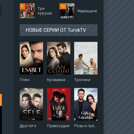
Три
Марашанец
куруша
НОВЫЕ СЕРИИ ОТ TurokTV
Плен
Кровавые цветы
Тропики
Другой я
Правосудие
Розы и грехи