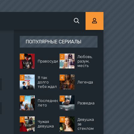
ПОПУЛЯРНЫЕ СЕРИАЛЫ
Любовь,
Правосудие
разум,
месть
Я так
долго
Легенда
тебя ждал
Последнее
Разведка
лето
Девушка
Чужая
за
девушка
стеклом