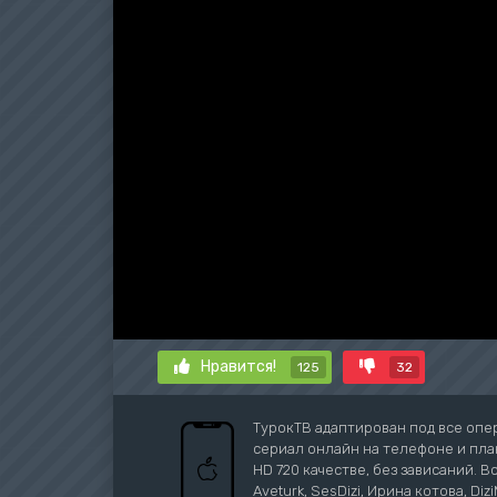
Нравится!
125
32
ТурокТВ адаптирован под все опе
сериал онлайн на телефоне и план
HD 720 качестве, без зависаний. В
Aveturk, SesDizi, Ирина котова, Di