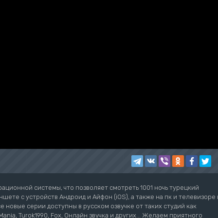
рационной системы, что позволяет смотреть 1001 ночь турецкий
шете с устройств Андроид и Айфон (iOS), а также на пк и телевизоре 
се новые серии доступны в русском озвучке от таких студий как
ziMania, Turok1990, Fox, Онлайн звучка и других... Желаем приятного