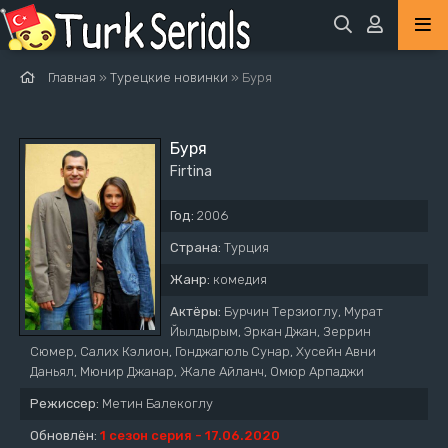
Главная
»
Турецкие новинки
» Буря
Буря
Firtina
Год:
2006
Страна:
Турция
Жанр:
комедия
Актёры:
Бурчин Терзиоглу, Мурат
Йылдырым, Эркан Джан, Зеррин
Сюмер, Салих Кэлион, Гонджагюль Сунар, Хусейн Авни
Даньял, Мюнир Джанар, Жале Айланч, Омюр Арпаджи
Режиссер:
Метин Балекоглу
Обновлён:
1 сезон серия - 17.06.2020