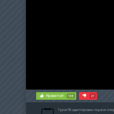
Нравится!
138
21
ТурокТВ адаптирован под все опе