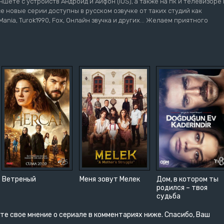
шете с устройств Андроид и Айфон (iOS), а также на пк и телевизоре 
се новые серии доступны в русском озвучке от таких студий как
ziMania, Turok1990, Fox, Онлайн звучка и других... Желаем приятного
Ветреный
Меня зовут Мелек
Дом, в котором ты
родился – твоя
судьба
те свое мнение о сериале в комментариях ниже. Спасибо, Ваш