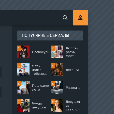
ПОПУЛЯРНЫЕ СЕРИАЛЫ
Любовь,
Правосудие
разум,
месть
Я так
долго
Легенда
тебя ждал
Последнее
Разведка
лето
Девушка
Чужая
за
девушка
стеклом