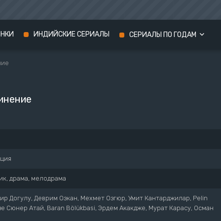
ИНКИ
ИНДИЙСКИЕ СЕРИАЛЫ
СЕРИАЛЫ ПО ГОДАМ
ние
Сериалы 2024 года
Сериалы 2023 года
инение
Сериалы 2022 года
рция
ик, драма, мелодрама
ир Догулу, Деврим Озкан, Мехмет Озгюр, Умит Кантарджилар, Pelin
мзе Сюнер Атай, Baran Bölükbasi, Эрдем Акакдже, Мурат Карасу, Осман