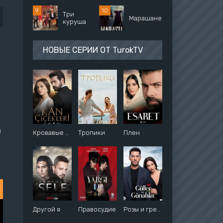
Три
Марашанец
куруша
НОВЫЕ СЕРИИ ОТ TurokTV
я
Кровавые цветы
Тропики
Плен
Другой я
Правосудие
Розы и грехи