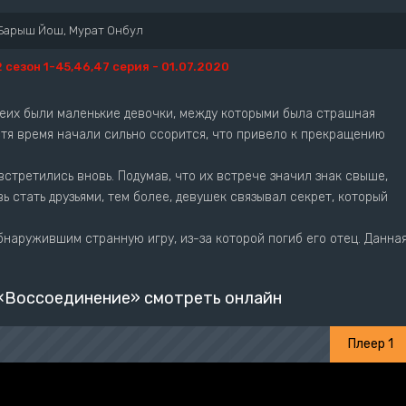
Барыш Йош, Мурат Онбул
2 сезон 1-45,46,47 серия - 01.07.2020
беих были маленькие девочки, между которыми была страшная
стя время начали сильно ссорится, что привело к прекращению
встретились вновь. Подумав, что их встрече значил знак свыше,
ь стать друзьями, тем более, девушек связывал секрет, который
наружившим странную игру, из-за которой погиб его отец. Данна
«Воссоединение» смотреть онлайн
Плеер 1