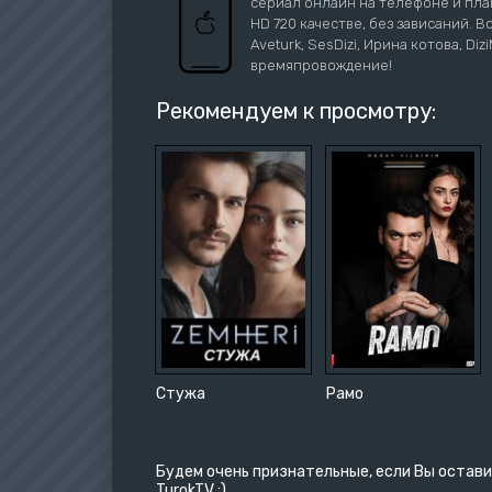
сериал онлайн на телефоне и план
HD 720 качестве, без зависаний. В
Aveturk, SesDizi, Ирина котова, Di
времяпровождение!
Рекомендуем к просмотру:
Стужа
Рамо
Будем очень признательные, если Вы остави
TurokTV :)