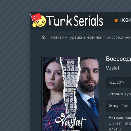
НОВ
Главная
»
Турецкие новинки
» Воссоедине
Воссоед
Vuslat
Год:
2019
Страна:
Ту
Жанр:
боев
Актёры:
Кад
Uluksar, Га
Алкаш