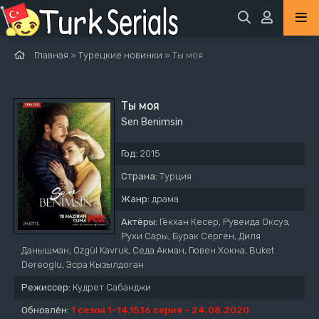
Главная
»
Турецкие новинки
» Ты моя
Ты моя
Sen Benimsin
Год:
2015
Страна:
Турция
Жанр:
драма
Актёры:
Гёкхан Кесер, Рувеида Оксуз,
Рухи Сары, Бурак Серген, Диля
Данышман, Özgül Kavruk, Седа Акман, Гювен Хокна, Buket
Dereoglu, Эсра Кызылдоган
Режиссер:
Кудрет Сабанджи
Обновлён:
1 сезон 1-14,15,16 серия - 24.08.2020