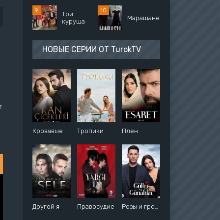
Три
Марашанец
куруша
НОВЫЕ СЕРИИ ОТ TurokTV
т
Кровавые цветы
Тропики
Плен
Другой я
Правосудие
Розы и грехи