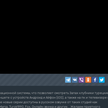
рационной системы, что позволяет смотреть Запах клубники турецки
шете с устройств Андроид и Айфон (iOS), а также на пк и телевизоре 
се новые серии доступны в русском озвучке от таких студий как
ziMania, Turok1990, Fox, Онлайн звучка и других... Желаем приятного