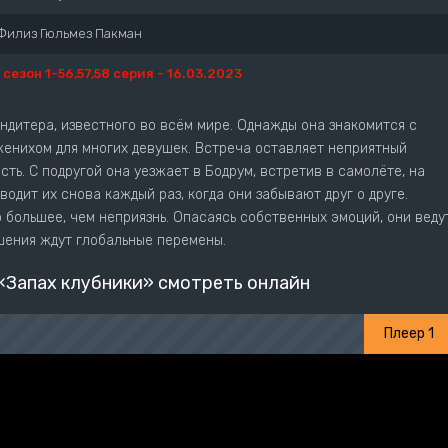
Филиз Гюльмез Пакман
1 сезон 1-56,57,58 серия - 16.03.2023
ондитера, известного во всём мире. Однажды она знакомится с
женихом для многих девушек. Встреча оставляет неприятный
ть. С подругой она уезжает в Бодрум, встретив в самолёте, на
водит их снова каждый раз, когда они забывают друг о друге.
 большее, чем неприязнь. Опасаясь собственных эмоций, они веду
шения ждут глобальные перемены.
«Запах клубники» смотреть онлайн
Плеер 1