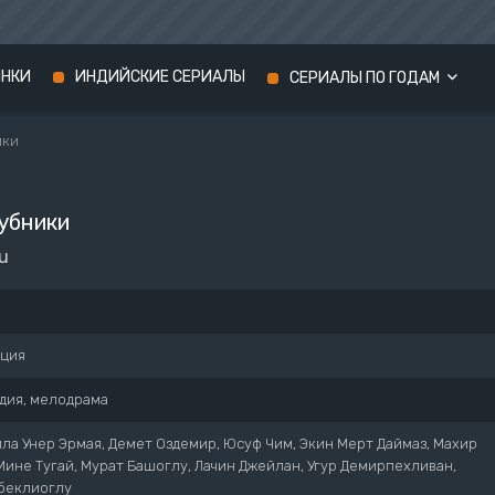
ИНКИ
ИНДИЙСКИЕ СЕРИАЛЫ
СЕРИАЛЫ ПО ГОДАМ
ики
Сериалы 2024 года
Сериалы 2023 года
убники
Сериалы 2022 года
su
рция
дия, мелодрама
ла Унер Эрмая, Демет Оздемир, Юсуф Чим, Экин Мерт Даймаз, Махир
ине Тугай, Мурат Башоглу, Лачин Джейлан, Угур Демирпехливан,
беклиоглу