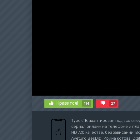
Нравится!
114
27
ТурокТВ адаптирован под все опе
сериал онлайн на телефоне и план
HD 720 качестве, без зависаний. В
Aveturk, SesDizi, Ирина котова, Di