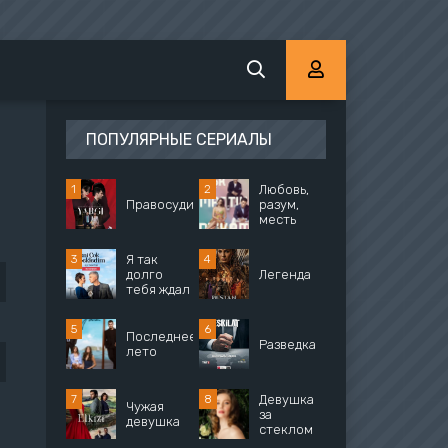
ПОПУЛЯРНЫЕ СЕРИАЛЫ
Любовь,
Правосудие
разум,
месть
Я так
долго
Легенда
тебя ждал
Последнее
Разведка
лето
Девушка
Чужая
за
девушка
стеклом