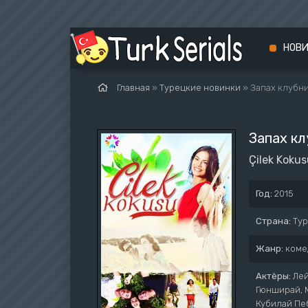
НОВ
Главная
»
Турецкие новинки
» Запах клубн
Запах кл
Çilek Koku
Год:
2015
Страна:
Ту
Жанр:
коме
Актёры:
Лей
Гюнширай, М
Кубилай Пе