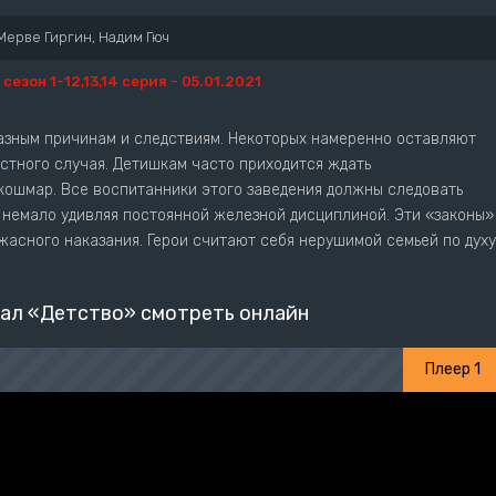
Мерве Гиргин, Надим Гюч
1 сезон 1-12,13,14 серия - 05.01.2021
азным причинам и следствиям. Некоторых намеренно оставляют
астного случая. Детишкам часто приходится ждать
кошмар. Все воспитанники этого заведения должны следовать
к немало удивляя постоянной железной дисциплиной. Эти «законы»
жасного наказания. Герои считают себя нерушимой семьей по духу
ал «Детство» смотреть онлайн
Плеер 1