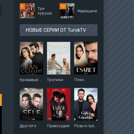
Три
Марашанец
куруша
НОВЫЕ СЕРИИ ОТ TurokTV
Кровавые цветы
Тропики
Плен
Другой я
Правосудие
Розы и грехи