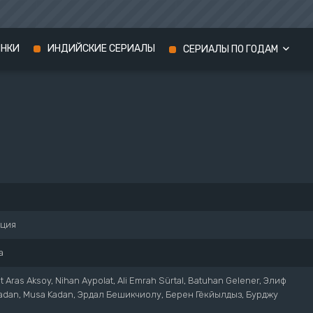
ИНКИ
ИНДИЙСКИЕ СЕРИАЛЫ
СЕРИАЛЫ ПО ГОДАМ
Сериалы 2024 года
Сериалы 2023 года
Сериалы 2022 года
рция
а
it Aras Aksoy, Nihan Aypolat, Ali Emrah Sürtal, Batuhan Gelener, Элиф
Kadan, Musa Kadan, Эрдал Бешикчиолу, Берен Гёкйылдыз, Бурджу