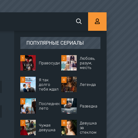
ПОПУЛЯРНЫЕ СЕРИАЛЫ
Любовь,
Правосудие
разум,
месть
Я так
долго
Легенда
тебя ждал
Последнее
Разведка
лето
Девушка
Чужая
за
девушка
стеклом