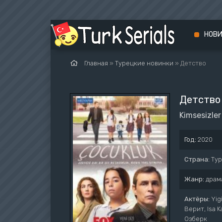
НОВ
Главная
»
Турецкие новинки
» Детство
Детство
Kimsesizler
Год:
2020
Страна:
Ту
Жанр:
драм
Актёры:
Yig
Верит, Isa 
Озберк