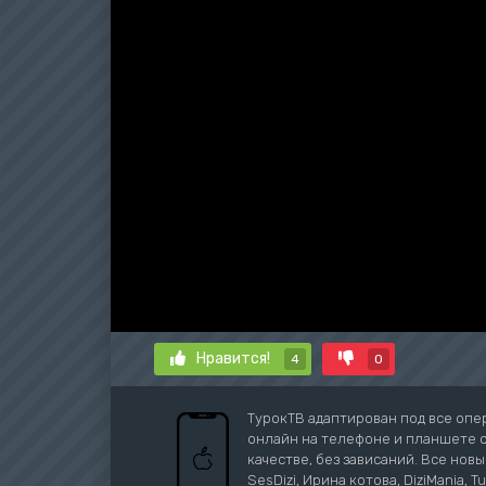
Нравится!
4
0
ТурокТВ адаптирован под все опе
онлайн на телефоне и планшете с 
качестве, без зависаний. Все новы
SesDizi, Ирина котова, DiziMania, 