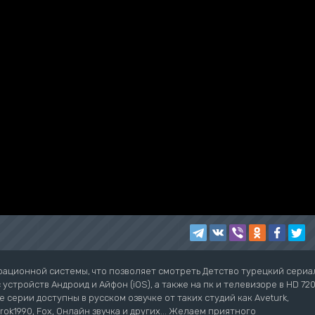
рационной системы, что позволяет смотреть Детство турецкий сериа
устройств Андроид и Айфон (iOS), а также на пк и телевизоре в HD 72
е серии доступны в русском озвучке от таких студий как Aveturk,
Turok1990, Fox, Онлайн звучка и других... Желаем приятного