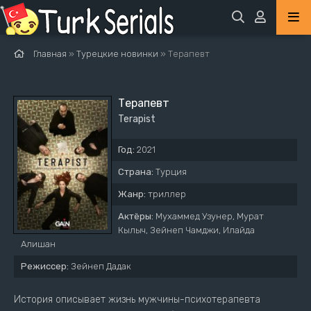
Главная
»
Турецкие новинки
» Терапевт
Терапевт
Terapist
Год:
2021
Страна:
Турция
Жанр:
триллер
Актёры:
Мухаммед Узунер, Мурат
Кылыч, Зейнеп Чамджи, Илайда
Алишан
Режиссер:
Зейнеп Дадак
История описывает жизнь мужчины-психотерапевта