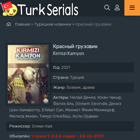
Главная
»
Турецкие новинки
» Красный грузовик
Красный грузовик
Kirmizi Kamyon
Год:
2021
Страна:
Турция
Жанр:
боевик, драма
Актёры:
Нилай Дениз, Усхан Чакыр,
Фатих Аль, Görkem Sevindik, Дениз
Шен Хамзаоглу, Efekan Can, Мехмет Феим Мехмедоф,
Мелиса Акман, Тимур Олкебаш, Аслы Орджан
Режиссер:
Осман Кая
Обновлён:
1 сезон 1-2,3,4 серия - 24.06.2021