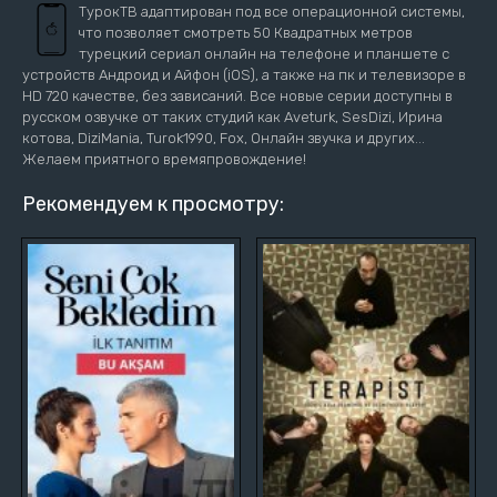
ТурокТВ адаптирован под все операционной системы,
что позволяет смотреть 50 Квадратных метров
турецкий сериал онлайн на телефоне и планшете с
устройств Андроид и Айфон (iOS), а также на пк и телевизоре в
HD 720 качестве, без зависаний. Все новые серии доступны в
русском озвучке от таких студий как Aveturk, SesDizi, Ирина
котова, DiziMania, Turok1990, Fox, Онлайн звучка и других...
Желаем приятного времяпровождение!
Рекомендуем к просмотру: