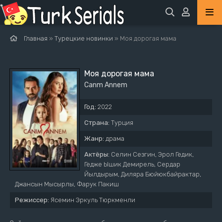
Главная
»
Турецкие новинки
» Моя дорогая мама
Моя дорогая мама
Canm Annem
Год:
2022
Страна:
Турция
Жанр:
драма
Актёры:
Селин Сезгин, Эрол Гедик,
Гедже Ышик Демирель, Сердар
Йылдырым, Диляра Бюйюкбайрактар,
Джансын Мысырлы, Фарук Пакиш
Режиссер:
Ясемин Эркуль Тюркменли