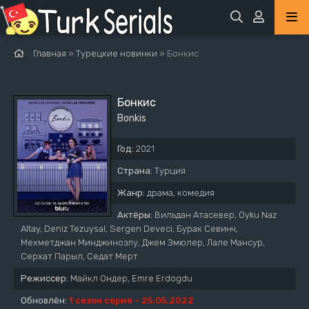
Главная
»
Турецкие новинки
» Бонкис
Бонкис
Bonkis
Год:
2021
Страна:
Турция
Жанр:
драма, комедия
Актёры:
Вильдан Атасевер, Oyku Naz
Altay, Deniz Tezuysal, Sergen Deveci, Бурак Севинч,
Мехметджан Минджинозлу, Джем Эмюлер, Лале Мансур,
Серхат Парыл, Седат Мерт
Режиссер:
Майкл Ондер, Emre Erdogdu
Обновлён:
1 сезон серия - 25.05.2022